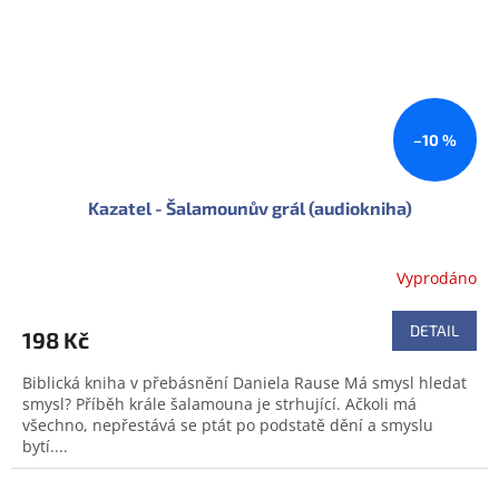
–10 %
Kazatel - Šalamounův grál (audiokniha)
Vyprodáno
DETAIL
198 Kč
Biblická kniha v přebásnění Daniela Rause Má smysl hledat
smysl? Příběh krále šalamouna je strhující. Ačkoli má
všechno, nepřestává se ptát po podstatě dění a smyslu
bytí....