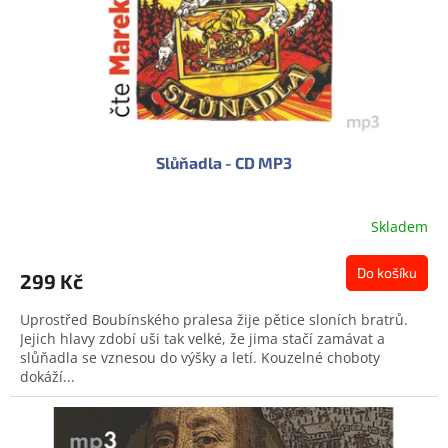
d
u
k
t
ů
Slůňadla - CD MP3
Skladem
Do košíku
299 Kč
Uprostřed Boubínského pralesa žije pětice sloních bratrů.
Jejich hlavy zdobí uši tak velké, že jima stačí zamávat a
slůňadla se vznesou do výšky a letí. Kouzelné choboty
dokáží...