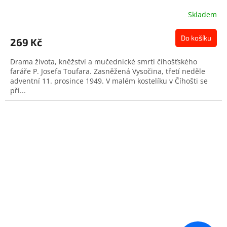
Skladem
Do košíku
269 Kč
Drama života, kněžství a mučednické smrti číhošťského
faráře P. Josefa Toufara. Zasněžená Vysočina, třetí neděle
adventní 11. prosince 1949. V malém kostelíku v Číhošti se
při...