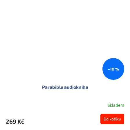
–10 %
Parabible audiokniha
Skladem
Do košíku
269 Kč