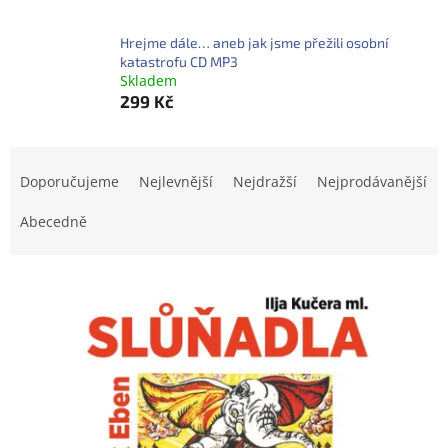
Hrejme dále… aneb jak jsme přežili osobní
katastrofu CD MP3
Skladem
299 Kč
Ř
a
Doporučujeme
Nejlevnější
Nejdražší
Nejprodávanější
z
e
Abecedně
n
í
V
p
ý
r
p
o
i
d
s
u
p
k
r
t
o
ů