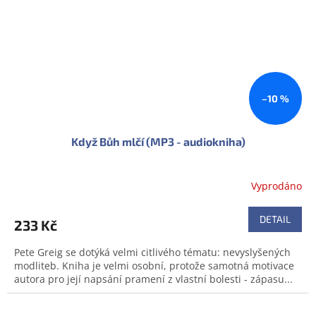
–10 %
Když Bůh mlčí (MP3 - audiokniha)
Vyprodáno
Průměrné
hodnocení
produktu
DETAIL
233 Kč
je
0,0
Pete Greig se dotýká velmi citlivého tématu: nevyslyšených
z
modliteb. Kniha je velmi osobní, protože samotná motivace
5
autora pro její napsání pramení z vlastní bolesti - zápasu...
hvězdiček.