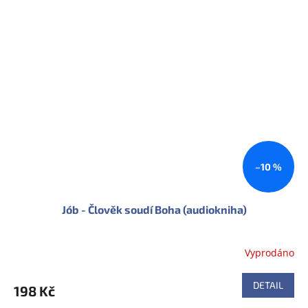
–10 %
Jób - Člověk soudí Boha (audiokniha)
Vyprodáno
DETAIL
198 Kč