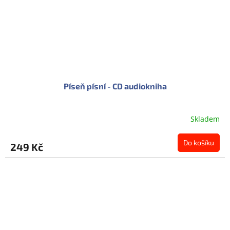
Píseň písní - CD audiokniha
Skladem
Do košíku
249 Kč