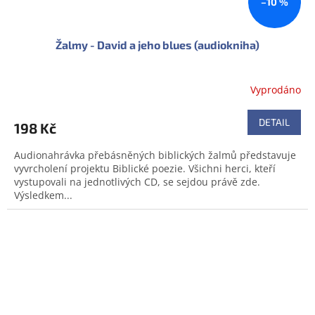
–10 %
Žalmy - David a jeho blues (audiokniha)
Vyprodáno
DETAIL
198 Kč
Audionahrávka přebásněných biblických žalmů představuje
vyvrcholení projektu Biblické poezie. Všichni herci, kteří
vystupovali na jednotlivých CD, se sejdou právě zde.
Výsledkem...