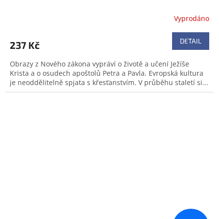
Vyprodáno
DETAIL
237 Kč
Obrazy z Nového zákona vypráví o životě a učení Ježíše
Krista a o osudech apoštolů Petra a Pavla. Evropská kultura
je neoddělitelně spjata s křesťanstvím. V průběhu staletí si...
Doprodej