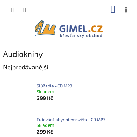
Přejít
NÁKUP
na
obsah
KOŠÍK
Audioknihy
Nejprodávanější
Slůňadla - CD MP3
Skladem
299 Kč
Putování labyrintem světa - CD MP3
Skladem
299 Kč