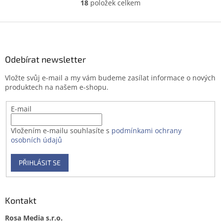
18
položek celkem
O
v
l
Z
á
á
d
p
a
a
Odebírat newsletter
c
t
í
Vložte svůj e-mail a my vám budeme zasílat informace o nových
í
p
produktech na našem e-shopu.
r
v
E-mail
k
y
v
Vložením e-mailu souhlasíte s
podmínkami ochrany
ý
osobních údajů
p
i
PŘIHLÁSIT SE
s
u
Kontakt
Rosa Media s.r.o.