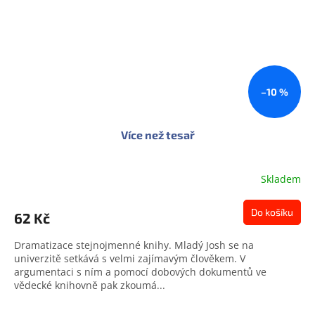
–10 %
Více než tesař
Skladem
Do košíku
62 Kč
Dramatizace stejnojmenné knihy. Mladý Josh se na
univerzitě setkává s velmi zajímavým člověkem. V
argumentaci s ním a pomocí dobových dokumentů ve
vědecké knihovně pak zkoumá...