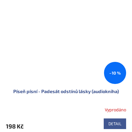
–10 %
Píseň písní - Padesát odstínů lásky (audiokniha)
Vyprodáno
DETAIL
198 Kč