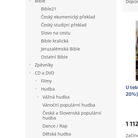
a
Bible
Dopo
e
z
Bible21
l
e
Český ekumenický překlad
V
n
Český studijní překlad
ý
í
Slovo na cestu
p
p
i
r
Bible kralická
s
o
Jeruzalémská Bible
p
d
Ostatní Bible
r
u
Zpěvníky
o
k
CD a DVD
d
t
Filmy
u
ů
U teb
k
Hudba
20%)
t
Vážná hudba
ů
Vánoční populární hudba
Česká a Slovenská populární
hudba
1 11
Dance / Rap
Dětská hudba
Začín