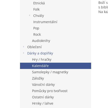
Boží 
Etnická
s bibl
Folk
Na ka
Chvály
obráz
Instrumentální
Pop
Rock
Audioknihy
Oblečení
Dárky a doplňky
Hry / hračky
Kalendáře
Samolepky / magnetky
Záložky
Vánoční dárky
Pomůcky pro tvořivost
Ostatní dárky
Hrnky / lahve