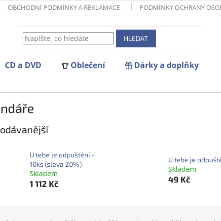
OBCHODNÍ PODMÍNKY A REKLAMACE
PODMÍNKY OCHRANY OSO
HLEDAT
CD a DVD
Oblečení
Dárky a doplňky
endáře
odávanější
U tebe je odpuštění -
U tebe je odpušt
10ks (sleva 20%)
Skladem
Skladem
49 Kč
1 112 Kč