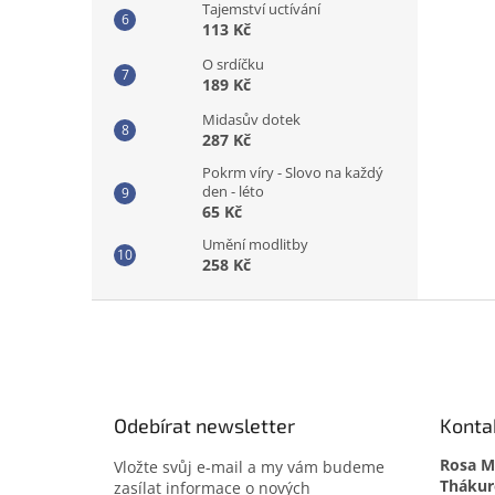
Tajemství uctívání
113 Kč
O srdíčku
189 Kč
Midasův dotek
287 Kč
Pokrm víry - Slovo na každý
den - léto
65 Kč
Umění modlitby
258 Kč
Z
á
p
a
t
Odebírat newsletter
Konta
í
Rosa Me
Vložte svůj e-mail a my vám budeme
zasílat informace o nových