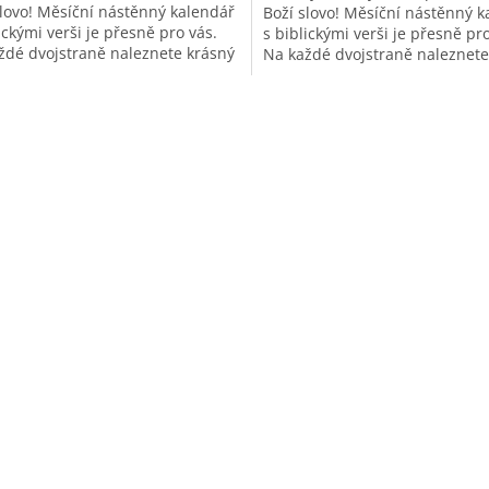
slovo! Měsíční nástěnný kalendář
Boží slovo! Měsíční nástěnný k
5
ickými verši je přesně pro vás.
s biblickými verši je přesně pro
hvězdiček.
ždé dvojstraně naleznete krásný
Na každé dvojstraně naleznete
ek doplněný o...
obrázek doplněný o...
O
v
l
á
d
a
c
í
p
r
v
k
y
v
ý
p
i
s
u