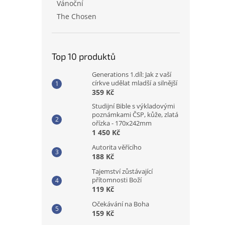
Vánoční
The Chosen
Top 10 produktů
Generations 1.díl: Jak z vaší
církve udělat mladší a silnější
359 Kč
Studijní Bible s výkladovými
poznámkami ČSP, kůže, zlatá
ořízka - 170x242mm
1 450 Kč
Autorita věřícího
188 Kč
Tajemství zůstávající
přítomnosti Boží
119 Kč
Očekávání na Boha
159 Kč