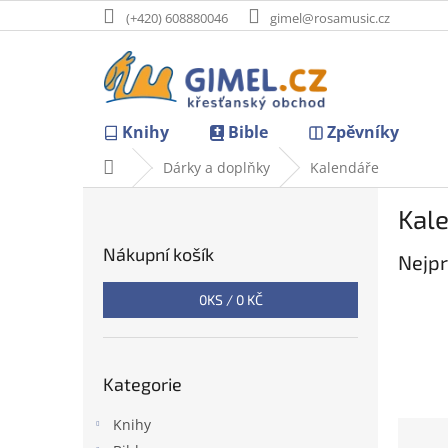
Přejít
(+420) 608880046
gimel@rosamusic.cz
na
obsah
Knihy
Bible
Zpěvníky
Domů
Dárky a doplňky
Kalendáře
P
Kal
o
s
Nákupní košík
Nejpr
t
r
0
KS /
0 KČ
a
n
n
Přeskočit
í
Kategorie
kategorie
p
a
Knihy
Ř
n