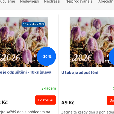
ručujeme
Nejlevnější
Nejdražší
Nejprodávanější
Abecedn
–20 %
e je odpuštění - 10ks (sleva
U tebe je odpuštění
Skladem
Průměrné
hodnocení
produktu
Do košíku
Do
2 Kč
49 Kč
je
0,0
ejte každý den s pohledem na
Začínejte každý den s pohled
z