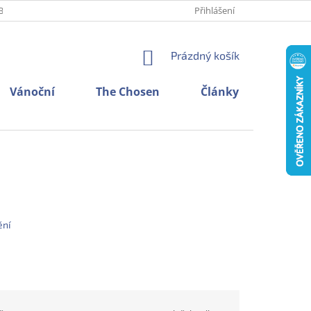
BNÍCH ÚDAJŮ
O NÁS
KONTAKTY
Přihlášení
NÁKUPNÍ
Prázdný košík
KOŠÍK
Vánoční
The Chosen
Články
ění