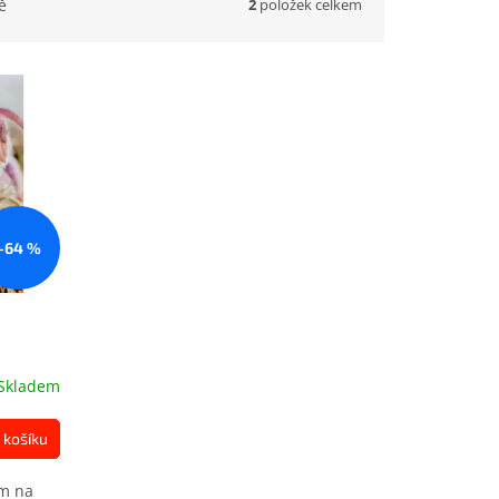
2
položek celkem
ě
–64 %
Skladem
 košíku
em na