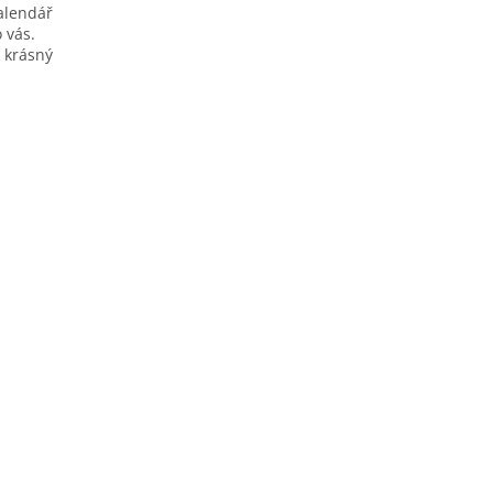
alendář
 vás.
 krásný