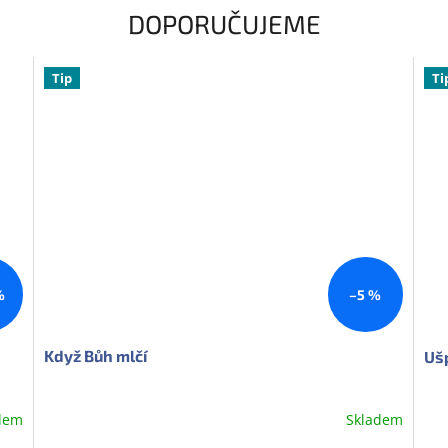
DOPORUČUJEME
Tip
Ti
%
–5 %
Když Bůh mlčí
Uš
dem
Skladem
Průměrné
Prů
hodnocení
hod