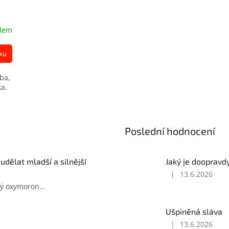
dem
ku
ba,
ka.
Poslední hodnocení
 udělat mladší a silnější
Jaký je doopravd
|
13.6.2026
Hodnocení
ký oxymoron...
produktu
je
5
Ušpiněná sláva
z
|
13.6.2026
5
Hodnocení