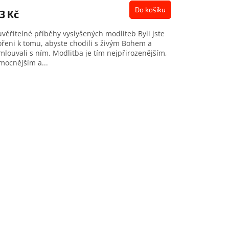
duktu
Do košíku
3 Kč
věřitelné příběhy vyslyšených modliteb Byli jste
ořeni k tomu, abyste chodili s živým Bohem a
mlouvali s ním. Modlitba je tím nejpřirozenějším,
zdiček.
mocnějším a...