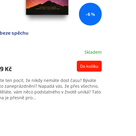
–6 %
 beze spěchu
Skladem
měrné
nocení
duktu
Do košíku
9 Kč
te ten pocit, že nikdy nemáte dost času? Býváte
to zaneprázdnění? Napadá vás, že přes všechno,
děláte, vám něco podstatného v životě uniká? Tato
zdiček.
ha je přesně pro...