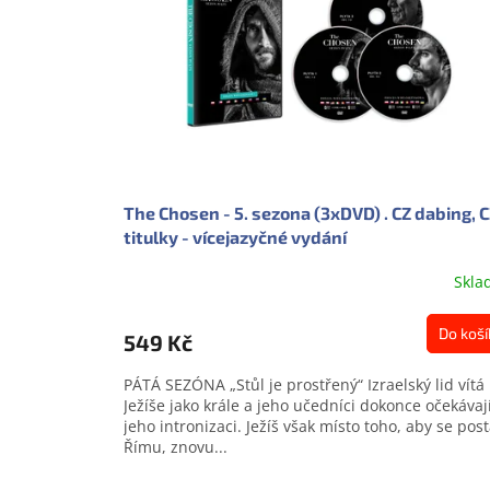
The Chosen - 5. sezona (3xDVD) . CZ dabing, 
titulky - vícejazyčné vydání
Skla
Průměrné
hodnocení
produktu
Do koší
549 Kč
je
0,0
PÁTÁ SEZÓNA „Stůl je prostřený“ Izraelský lid vítá
z
Ježíše jako krále a jeho učedníci dokonce očekávaj
5
jeho intronizaci. Ježíš však místo toho, aby se post
hvězdiček.
Římu, znovu...