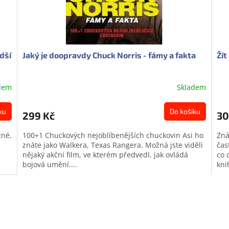
adší
Jaký je doopravdy Chuck Norris - fámy a fakta
Žít
dem
Skladem
Průměrné
Prů
hodnocení
hod
produktu
pro
ku
Do košíku
299 Kč
30
je
je
0,0
0,0
žné,
100+1 Chuckových nejoblíbenějších chuckovin Asi ho
Zná
z
z
znáte jako Walkera, Texas Rangera. Možná jste viděli
čas
5
5
nějaký akční film, ve kterém předvedl, jak ovládá
co 
hvězdiček.
hvě
bojová umění....
kni