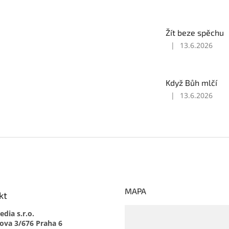
hvězdiček.
produktu
je
5
Žít beze spěchu
z
|
13.6.2026
5
Hodnocení
hvězdiček.
produktu
je
5
Když Bůh mlčí
z
|
13.6.2026
5
Hodnocení
hvězdiček.
produktu
je
5
z
5
hvězdiček.
MAPA
kt
dia s.r.o.