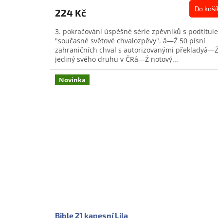
produktu
Do koší
224 Kč
je
0,0
3. pokračování úspěšné série zpěvníků s podtitul
z
"současné světové chvalozpěvy". â—Ź 50 písní
5
zahraničních chval s autorizovanými překladyâ—
hvězdiček.
jediný svého druhu v ČRâ—Ź notový...
Novinka
Bible 21 kapesní Lila