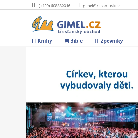
Přejít
(+420) 608880046
gimel@rosamusic.cz
na
obsah
Knihy
Bible
Zpěvníky