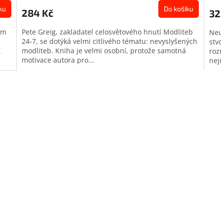
produktu
pro
ku
Do košíku
284 Kč
32
je
je
0,0
0,0
em
Pete Greig, zakladatel celosvětového hnutí Modliteb
Neu
z
z
24-7, se dotýká velmi citlivého tématu: nevyslyšených
stv
5
5
Ź
modliteb. Kniha je velmi osobní, protože samotná
roz
hvězdiček.
hvě
motivace autora pro...
nej