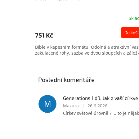
Skla
Do koší
751 Kč
Bible v kapesním formátu. Odolná a atraktivní vaz
zakulacené rohy, sazba ve dvou sloupcích a zálož
Poslední komentáře
Generations 1.díl: Jak z vaší církve
M
Mazura
|
26.6.2026
Církev světové úrovně ?! ...to je něja