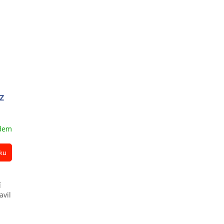
CZ
dem
ku
í
avil