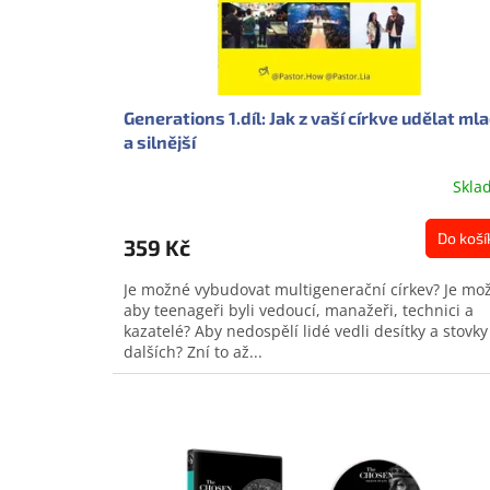
Generations 1.díl: Jak z vaší církve udělat ml
a silnější
Skla
Průměrné
hodnocení
produktu
Do koší
359 Kč
je
0,0
Je možné vybudovat multigenerační církev? Je mo
z
aby teenageři byli vedoucí, manažeři, technici a
5
kazatelé? Aby nedospělí lidé vedli desítky a stovky
hvězdiček.
dalších? Zní to až...