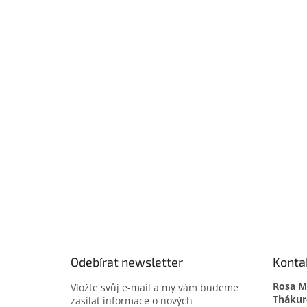
Z
á
p
a
t
Odebírat newsletter
Konta
í
Rosa Me
Vložte svůj e-mail a my vám budeme
zasílat informace o nových