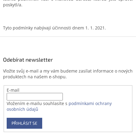
poskytl/a.
Tyto podmínky nabývají účinnosti dnem 1. 1. 2021.
Z
á
p
a
Odebírat newsletter
t
Vložte svůj e-mail a my vám budeme zasílat informace o nových
í
produktech na našem e-shopu.
E-mail
Vložením e-mailu souhlasíte s
podmínkami ochrany
osobních údajů
PŘIHLÁSIT SE