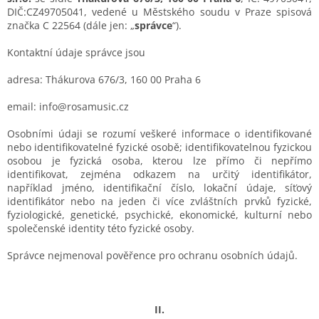
DIČ:CZ49705041, vedené u Městského soudu v Praze spisová
značka C 22564
(dále jen: „
správce
“).
Kontaktní údaje správce jsou
adresa: Thákurova 676/3, 160 00 Praha 6
email:
info@rosamusic.cz
Osobními údaji se rozumí veškeré informace o identifikované
nebo identifikovatelné fyzické osobě; identifikovatelnou fyzickou
osobou je fyzická osoba, kterou lze přímo či nepřímo
identifikovat, zejména odkazem na určitý identifikátor,
například jméno, identifikační číslo, lokační údaje, síťový
identifikátor nebo na jeden či více zvláštních prvků fyzické,
fyziologické, genetické, psychické, ekonomické, kulturní nebo
společenské identity této fyzické osoby.
Správce nejmenoval pověřence pro ochranu osobních údajů.
II.