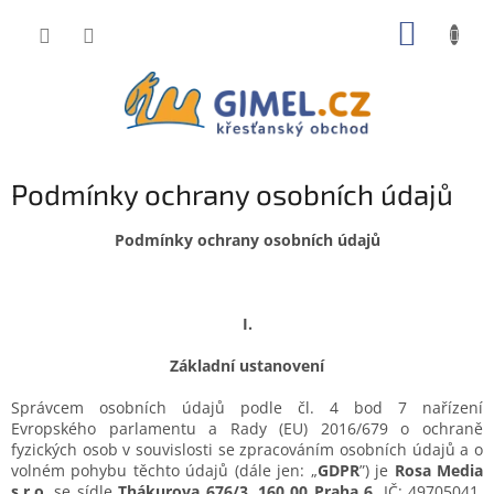
Přejít
NÁKUP
na
obsah
KOŠÍK
Podmínky ochrany osobních údajů
Podmínky ochrany osobních údajů
I.
Základní ustanovení
Správcem osobních údajů podle čl. 4 bod 7 nařízení
Evropského parlamentu a Rady (EU) 2016/679 o ochraně
fyzických osob v souvislosti se zpracováním osobních údajů a o
volném pohybu těchto údajů (dále jen: „
GDPR
”) je
Rosa Media
s.r.o.
se sídle
Thákurova 676/3, 160 00 Praha 6
, IČ: 49705041,