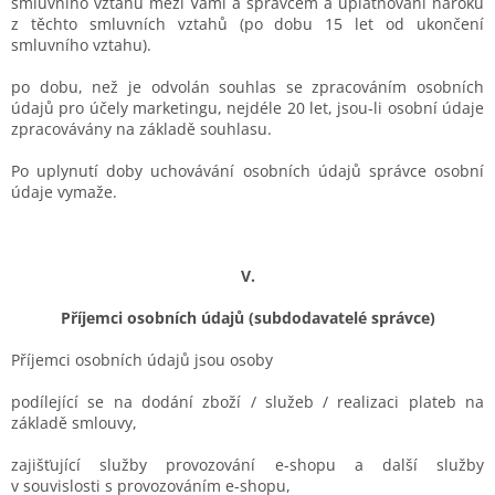
smluvního vztahu mezi Vámi a správcem a uplatňování nároků
z těchto smluvních vztahů (po dobu 15 let od ukončení
smluvního vztahu).
po dobu, než je odvolán souhlas se zpracováním osobních
údajů pro účely marketingu, nejdéle
20
let, jsou-li osobní údaje
zpracovávány na základě souhlasu.
Po uplynutí doby uchovávání osobních údajů správce osobní
údaje vymaže.
V.
Příjemci osobních údajů (subdodavatelé správce)
Příjemci osobních údajů jsou osoby
podílející se na dodání zboží / služeb / realizaci plateb na
základě smlouvy,
zajišťující služby provozování e-shopu
a další služby
v souvislosti s provozováním e-shopu,