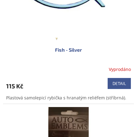
d
u
k
t
ů
Fish - Silver
Vyprodáno
DETAIL
115 Kč
Plastová samolepicí rybička s hranatým reliéfem (stříbrná).