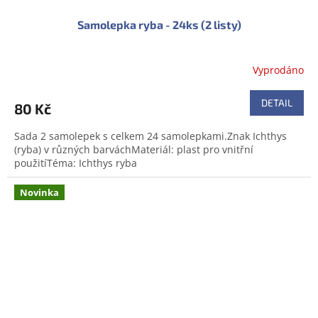
Samolepka ryba - 24ks (2 listy)
Vyprodáno
DETAIL
80 Kč
Sada 2 samolepek s celkem 24 samolepkami.Znak Ichthys
(ryba) v různých barváchMateriál: plast pro vnitřní
použitíTéma: Ichthys ryba
Novinka