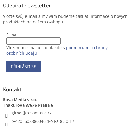
a
a
Odebírat newsletter
c
t
í
Vložte svůj e-mail a my vám budeme zasílat informace o nových
í
p
produktech na našem e-shopu.
r
v
E-mail
k
y
v
Vložením e-mailu souhlasíte s
podmínkami ochrany
ý
osobních údajů
p
i
PŘIHLÁSIT SE
s
u
Kontakt
Rosa Media s.r.o.
gimel
@
rosamusic.cz
(+420) 608880046