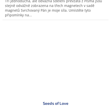
Tři jednoduchá, ale odvážná sdělení převzatá z Písma jsou
stejně odvážně zobrazena na třech magnetech v sadě
magnetů Svrchovaný Pán je moje síla. Umístěte tyto
připomínky na...
Seeds of Love