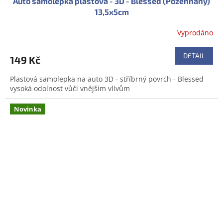
Auto samolepka plastová - 3D - Blessed (Požehnaný)
13,5x5cm
Vyprodáno
DETAIL
149 Kč
Plastová samolepka na auto 3D - stříbrný povrch - Blessed
vysoká odolnost vůči vnějším vlivům
Novinka