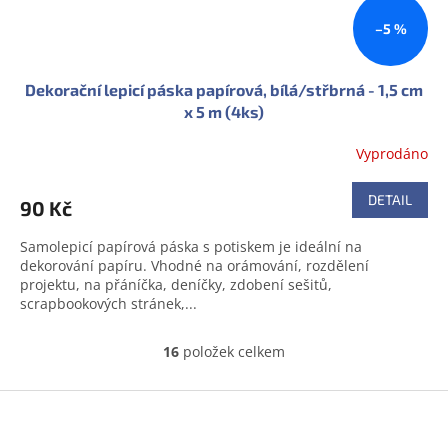
–5 %
Dekorační lepicí páska papírová, bílá/střbrná - 1,5 cm
x 5 m (4ks)
Vyprodáno
DETAIL
90 Kč
Samolepicí papírová páska s potiskem je ideální na
dekorování papíru. Vhodné na orámování, rozdělení
projektu, na přáníčka, deníčky, zdobení sešitů,
scrapbookových stránek,...
16
položek celkem
O
v
l
Z
á
á
d
p