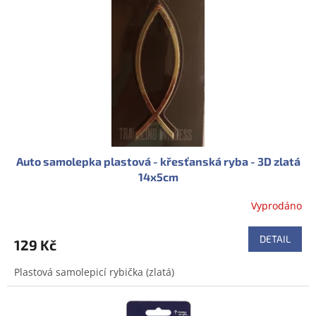
Auto samolepka plastová - křesťanská ryba - 3D zlatá
14x5cm
Vyprodáno
DETAIL
129 Kč
Plastová samolepicí rybička (zlatá)