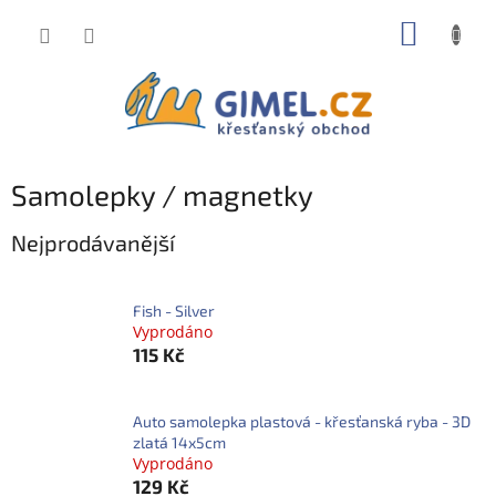
Přejít
NÁKUP
na
obsah
KOŠÍK
Samolepky / magnetky
Nejprodávanější
Fish - Silver
Vyprodáno
115 Kč
Auto samolepka plastová - křesťanská ryba - 3D
zlatá 14x5cm
Vyprodáno
129 Kč