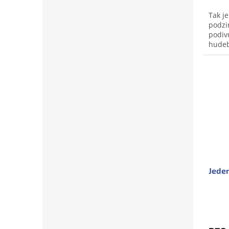
0,0
Tak je
z
podzi
5
podiv
hvězd
hudeb
republ
Jede