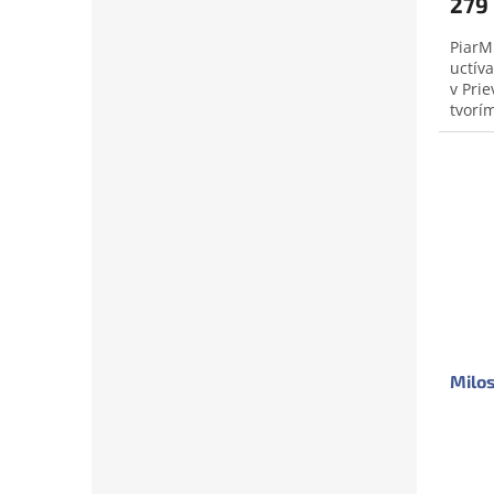
279
PiarM
uctív
v Pri
tvorí
vyjadr
Dopr
Milo