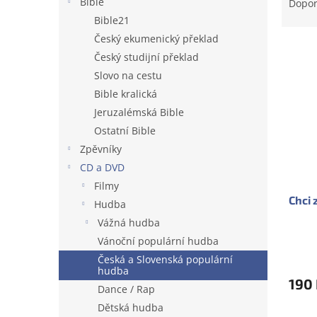
a
Bible
Dopo
e
z
Bible21
l
e
Český ekumenický překlad
V
n
Český studijní překlad
ý
í
Slovo na cestu
p
p
i
r
Bible kralická
s
o
Jeruzalémská Bible
p
d
Ostatní Bible
r
u
Zpěvníky
o
k
CD a DVD
d
t
Filmy
u
ů
Chci 
k
Hudba
t
Vážná hudba
ů
Vánoční populární hudba
Česká a Slovenská populární
hudba
190
Dance / Rap
Dětská hudba