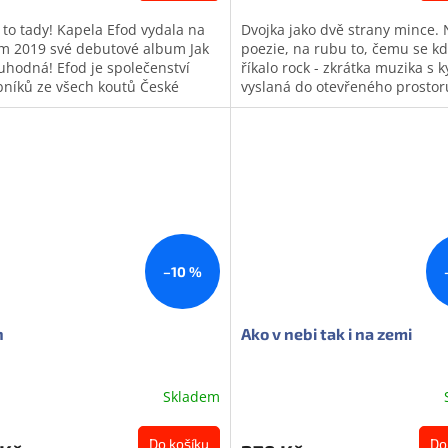
 to tady! Kapela Efod vydala na
Dvojka jako dvě strany mince. N
m 2019 své debutové album Jak
poezie, na rubu to, čemu se kd
uhodná! Efod je společenství
říkalo rock - zkrátka muzika s 
iček.
níků ze všech koutů České
vyslaná do otevřeného prostor
iky. Ani stovky kilometrů a...
Dvojka jako druhá šance pro...
–10 %
n
Ako v nebi tak i na zemi
Skladem
Do košíku
Do