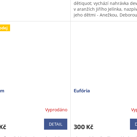
dětiquot; vychází nahrávka deví
v aranžích Jiřího Jelínka, nazp
jeho dětmi - Anežkou, Deborou
Vítem. CD obsahuje také...
odej
im
Eufória
Vyprodáno
Vy
DETAIL
Kč
300 Kč