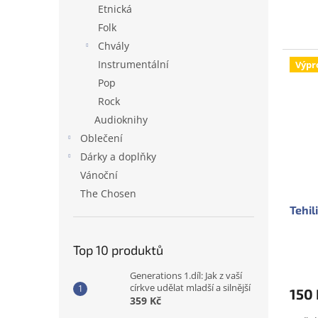
Etnická
Folk
Chvály
Instrumentální
Výpr
Pop
Rock
Audioknihy
Oblečení
Dárky a doplňky
Vánoční
The Chosen
Tehil
Top 10 produktů
Generations 1.díl: Jak z vaší
církve udělat mladší a silnější
150 
359 Kč