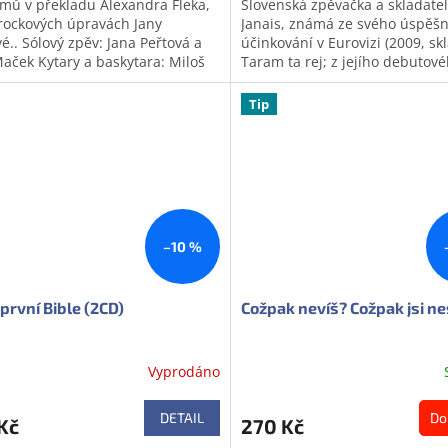
lmů v překladu Alexandra Fleka,
Slovenská zpěvačka a skladate
rockových úpravách Jany
Janais, známá ze svého úspěš
é.. Sólový zpěv: Jana Peřtová a
účinkování v Eurovizi (2009, sk
Maček Kytary a baskytara: Miloš
Taram ta rej; z jejího debutov
k, Vojta Komárek, Jana Peřtová...
Svetaboj),ale hlavně z duetu Kt
odej
Tip
–10 %
první Bible (2CD)
Cožpak nevíš? Cožpak jsi ne
Vyprodáno
DETAIL
Do
Kč
270 Kč