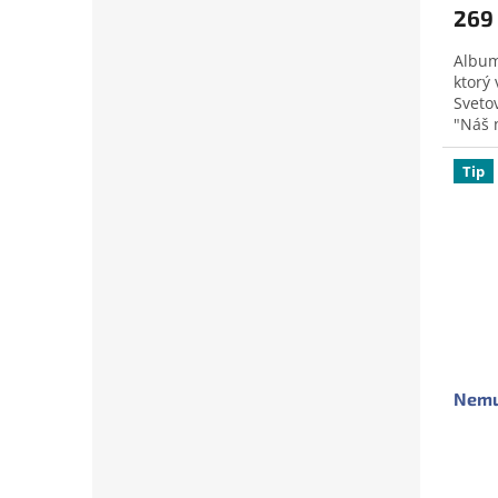
269
Album
ktorý 
Sveto
"Náš 
pol ro
Tip
Dopr
Nemu
Prům
hodno