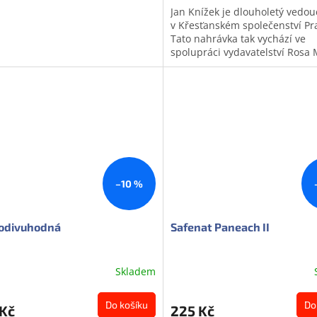
Jan Knížek je dlouholetý vedou
v Křesťanském společenství Pr
Tato nahrávka tak vychází ve
spolupráci vydavatelství Rosa 
KS Praha Music. Na CD nalezne
–10 %
podivuhodná
Safenat Paneach II
Skladem
ěrné
cení
ktu
Do košíku
Do
 Kč
225 Kč