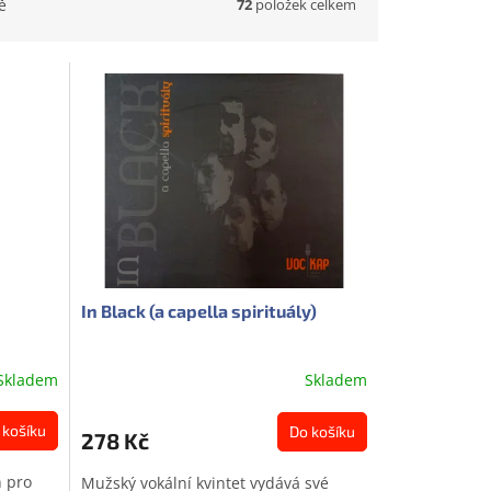
72
položek celkem
ě
In Black (a capella spirituály)
Skladem
Skladem
 košíku
Do košíku
278 Kč
n pro
Mužský vokální kvintet vydává své