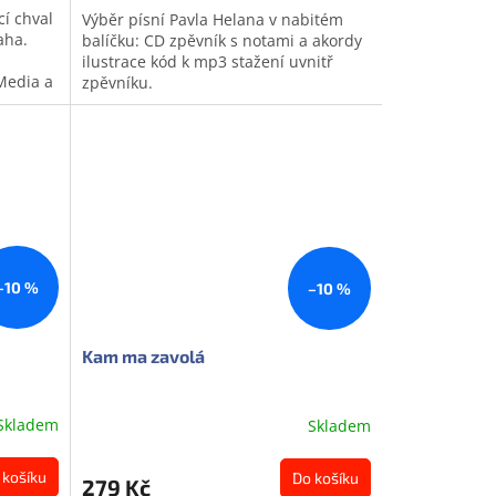
cí chval
Výběr písní Pavla Helana v nabitém
aha.
balíčku: CD zpěvník s notami a akordy
ilustrace kód k mp3 stažení uvnitř
Media a
zpěvníku.
te...
–10 %
–10 %
Kam ma zavolá
Skladem
Skladem
 košíku
Do košíku
279 Kč