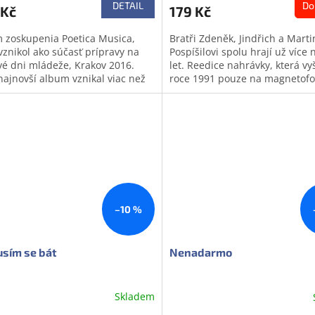
DETAIL
Do
 Kč
179 Kč
 zoskupenia Poetica Musica,
Bratři Zdeněk, Jindřich a Marti
vznikol ako súčasť prípravy na
Pospíšilovi spolu hrají už více 
vé dni mládeže, Krakov 2016.
let. Reedice nahrávky, která vy
najnovší album vznikal viac než
roce 1991 pouze na magnetof
ka spolu s katechézami ako...
kazetě. Album obsahuje třináct
Doprodej
odej
–10 %
sím se bát
Nenadarmo
Skladem
ěrné
Průměrné
cení
hodnocení