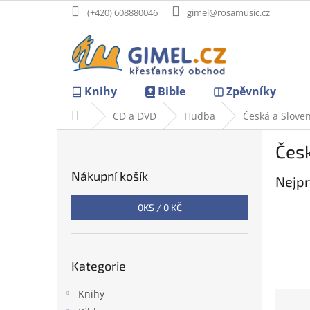
Přejít
(+420) 608880046
gimel@rosamusic.cz
na
obsah
Knihy
Bible
Zpěvníky
Domů
CD a DVD
Hudba
Česká a Slove
P
Čes
o
s
Nákupní košík
Nejpr
t
r
0
KS /
0 KČ
a
n
n
Přeskočit
í
Kategorie
kategorie
p
a
Knihy
Ř
n