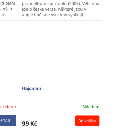
ti písní
první album spirituálů (2006). Většinou
ívaných
jde o české verze, některé jsou v
 a
angličtině, ale všechny vynikají
souladem všech hlasů,
připomínajícím...
Hajcman
prodáno
Skladem
Průměrné
hodnocení
produktu
DETAIL
Do košíku
99 Kč
je
0,0