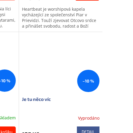
a líci
Heartbeat je worshipová kapela
ysi
vycházející ze společenství Piar v
kytarami,
Prievidzi. Touží zjevovat Otcovo srdce
u.
a přinášet svobodu, radost a Boží
přítomnost. Nahrávka je z roku...
Doprodej
–10 %
–10 %
Je tu něco víc
Skladem
Vyprodáno
 košíku
DETAIL