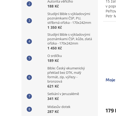
15 ža
Autorita věřícího
v pop
188 Kč
Peřtov
Studijní Bible s výkladovými
Petr 
poznámkami ČSP, PU,
Koube
stříbrná ořízka - 170x242mm
Dopr
1 350 Kč
Studijní Bible s výkladovými
poznámkami ČSP, kůže, zlatá
ořízka - 170x242mm
1 450 Kč
O srdíčku
189 Kč
Bible: Český ekumenický
překlad bez DTK, malý
formát, zip, výřezy -
Moje 
bronzová
621 Kč
Setkání v Jeruzalémě
341 Kč
Midasův dotek
179 
287 Kč