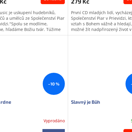
 Kč
279 Kč
usic je uskupení hudebníků,
První CD mladých lidí, vycházej
ačů a umělců ze Společenství Piar
Společenství Piar v Prievidzi, kt
evidzi."Spolu se modlíme,
vztah s Bohem vážně a hledají, 
me, hľadáme Božiu tvár. Túžime
možné žít nadpřirozený život v
iť to, čo v našom spoločenstve...
běžných dnech. Živá...
odej
Doprodej
–10 %
srdne
Slavný je Bůh
Vyprodáno