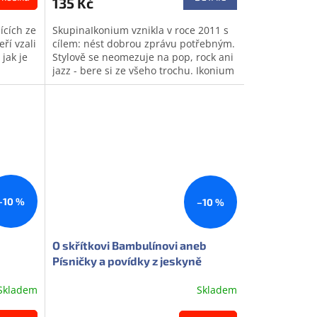
135 Kč
ících ze
SkupinaIkonium vznikla v roce 2011 s
eří vzali
cílem: nést dobrou zprávu potřebným.
jak je
Stylově se neomezuje na pop, rock ani
jazz - bere si ze všeho trochu. Ikonium
má za sebou spoustu...
Doprodej
–10 %
–10 %
O skřítkovi Bambulínovi aneb
Písničky a povídky z jeskyně
Skladem
Skladem