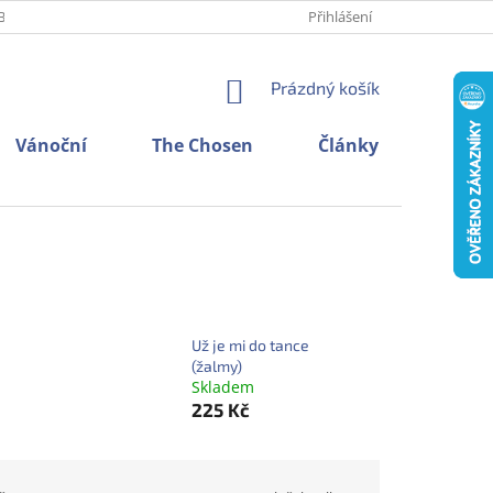
BNÍCH ÚDAJŮ
O NÁS
KONTAKTY
Přihlášení
NÁKUPNÍ
Prázdný košík
KOŠÍK
Vánoční
The Chosen
Články
Už je mi do tance
(žalmy)
Skladem
225 Kč