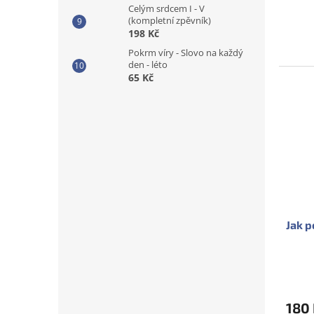
Celým srdcem I - V
(kompletní zpěvník)
198 Kč
Pokrm víry - Slovo na každý
den - léto
65 Kč
Jak 
Prům
hodno
produ
180
je