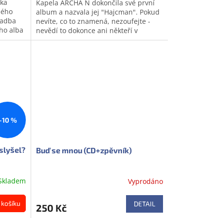
lka
Kapela ARCHA N dokončila své první
z
ného
album a nazvala jej "Hajcman". Pokud
5
ladba
nevíte, co to znamená, nezoufejte -
hvězdiček.
ého alba
nevědí to dokonce ani někteří v
o...
Ostravě, odkud Archa pochází.
Můžete...
–10 %
slyšel?
Buď se mnou (CD+zpěvník)
Skladem
Vyprodáno
 košíku
DETAIL
250 Kč