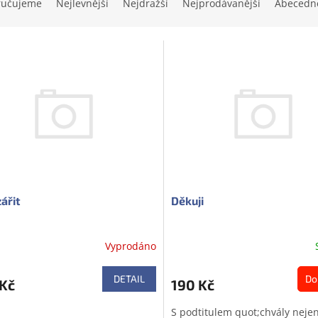
ručujeme
Nejlevnější
Nejdražší
Nejprodávanější
Abecedn
zářit
Děkuji
Vyprodáno
DETAIL
Do
 Kč
190 Kč
S podtitulem quot;chvály neje