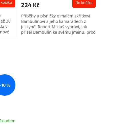
 košíku
Do košíku
224 Kč
n
Příběhy a písničky o malém skřítkovi
než 30
Bambulínovi a jeho kamarádech z
šla v
jeskyně. Robert Mikluš vypráví, jak
onové
přišel Bambulín ke svému jménu, proč
...
proměnila jeskynní víla mlhu ve...
–10 %
Skladem