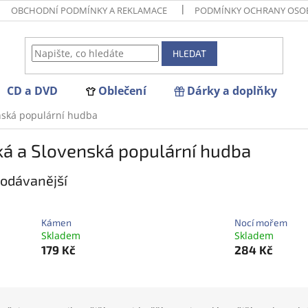
OBCHODNÍ PODMÍNKY A REKLAMACE
PODMÍNKY OCHRANY OSO
HLEDAT
CD a DVD
Oblečení
Dárky a doplňky
nská populární hudba
ká a Slovenská populární hudba
odávanější
Kámen
Nocí mořem
Skladem
Skladem
179 Kč
284 Kč