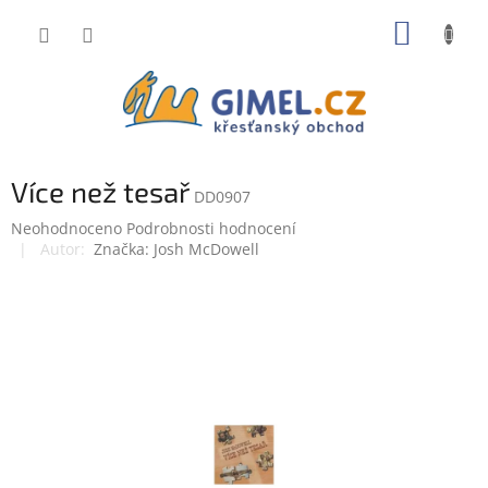
Přejít
NÁKUP
na
obsah
KOŠÍK
Více než tesař
DD0907
Průměrné
Neohodnoceno
Podrobnosti hodnocení
hodnocení
Značka:
Josh McDowell
produktu
je
0,0
z
5
hvězdiček.