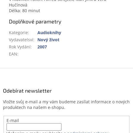
Hučínová
Délka: 80 minut
Doplňkové parametry
Kategorie
:
Audioknihy
Vydavatelsví
:
Nový život
Rok Vydání
:
2007
EAN
:
Z
á
p
a
Odebírat newsletter
t
Vložte svůj e-mail a my vám budeme zasílat informace o nových
í
produktech na našem e-shopu.
E-mail