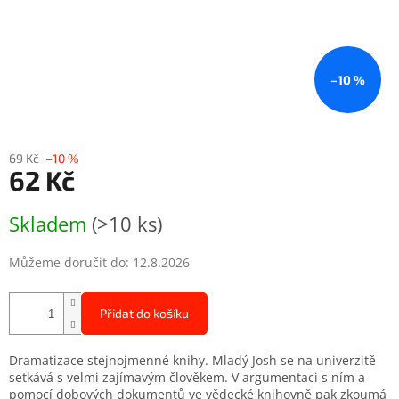
–10 %
69 Kč
–10 %
62 Kč
Měrná
Skladem
(>10 ks)
cena:
Můžeme doručit do:
12.8.2026
Přidat do košíku
Dramatizace stejnojmenné knihy. Mladý Josh se na univerzitě
setkává s velmi zajímavým člověkem. V argumentaci s ním a
pomocí dobových dokumentů ve vědecké knihovně pak zkoumá