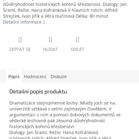
důvěryhodnost historických kořenů křesťanství. Dialogy: Jan
Šraml, Režie: Hana Kofránková V hlavních rolích: Alfréd
Strejček, Ivan Jiřík a Věra Hučínová Délka: 80 minut
Detailní informace
ZEPTAT SE
HLÍDAT
SDÍLET
Popis
Hodnocení
Diskuze
Detailní popis produktu
Dramatizace stejnojmenné knihy. Mladý Josh se na
univerzitě setkává s velmi zajímavým člověkem. V
argumentaci s ním a pomocí dobových dokumentů ve
vědecké knihovně pak zkoumá důvěryhodnost
historických kořenů křesťanství.
Dialogy: Jan Šraml, Režie: Hana Kofránková
V hlavních rolích: Alfréd Strejček, Ivan Jiřík a Věra