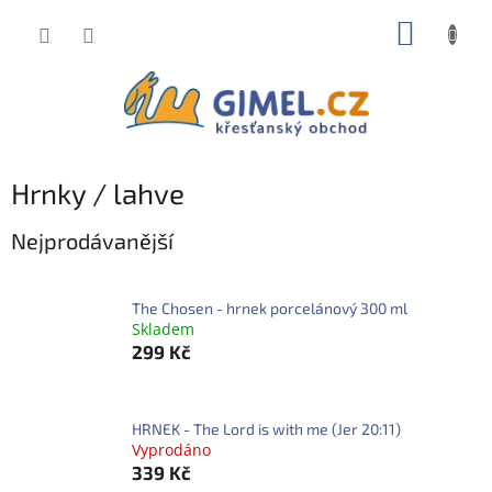
Přejít
NÁKUP
na
obsah
KOŠÍK
Hrnky / lahve
Nejprodávanější
The Chosen - hrnek porcelánový 300 ml
Skladem
299 Kč
HRNEK - The Lord is with me (Jer 20:11)
Vyprodáno
339 Kč