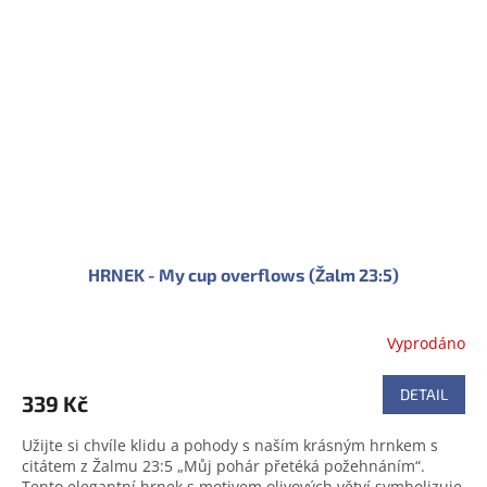
HRNEK - My cup overflows (Žalm 23:5)
Vyprodáno
DETAIL
339 Kč
Užijte si chvíle klidu a pohody s naším krásným hrnkem s
citátem z Žalmu 23:5 „Můj pohár přetéká požehnáním“.
Tento elegantní hrnek s motivem olivových větví symbolizuje