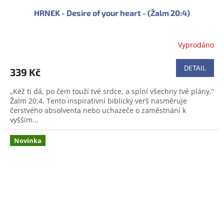
HRNEK - Desire of your heart - (Žalm 20:4)
Vyprodáno
DETAIL
339 Kč
„Kéž ti dá, po čem touží tvé srdce, a splní všechny tvé plány,“
Žalm 20:4. Tento inspirativní biblický verš nasměruje
čerstvého absolventa nebo uchazeče o zaměstnání k
vyšším...
Novinka