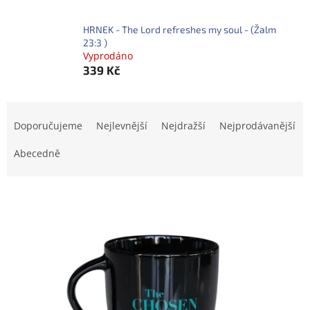
HRNEK - The Lord refreshes my soul - (Žalm
23:3 )
Vyprodáno
339 Kč
Ř
a
Doporučujeme
Nejlevnější
Nejdražší
Nejprodávanější
z
e
Abecedně
n
í
V
p
ý
r
p
o
i
d
s
u
p
k
r
t
o
ů