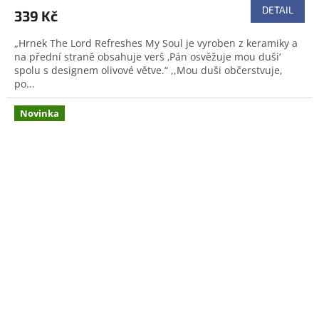
DETAIL
339 Kč
„Hrnek The Lord Refreshes My Soul je vyroben z keramiky a
na přední straně obsahuje verš ‚Pán osvěžuje mou duši‘
spolu s designem olivové větve.“ ,,Mou duši občerstvuje,
po...
Novinka