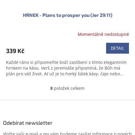
HRNEK - Plans to prosper you (Jer 29:11)
Momentálně nedostupné
Průměrné
hodnocení
produktu
DETAIL
339 Kč
je
0,0
Každé ráno si připomeňte boží zaslíbení s tímto elegantním
z
hrnkem na kávu. Verš z Jeremiáše připomíná, že Bůh má
5
plán pro váš život. Ať už je to horký šálek kávy, čaje nebo...
hvězdiček.
8
položek celkem
O
v
l
Z
á
á
d
p
a
a
Odebírat newsletter
c
t
í
Vložte svůj e-mail a my vám budeme zasílat informace o nových