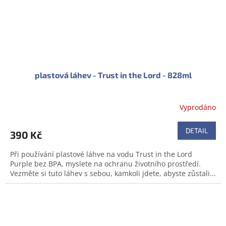
plastová láhev - Trust in the Lord - 828ml
Vyprodáno
Průměrné
hodnocení
produktu
DETAIL
390 Kč
je
0,0
Při používání plastové láhve na vodu Trust in the Lord
z
Purple bez BPA, myslete na ochranu životního prostředí.
5
Vezměte si tuto láhev s sebou, kamkoli jdete, abyste zůstali...
hvězdiček.