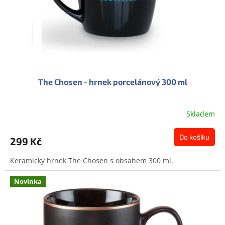
d
u
k
t
ů
The Chosen - hrnek porcelánový 300 ml
Skladem
Průměrné
hodnocení
produktu
Do košíku
299 Kč
je
0,0
Keramický hrnek The Chosen s obsahem 300 ml.
z
5
hvězdiček.
Novinka