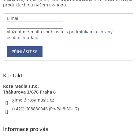
í
p
produktech na našem e-shopu.
r
v
E-mail
k
y
v
Vložením e-mailu souhlasíte s
podmínkami ochrany
ý
osobních údajů
p
i
PŘIHLÁSIT SE
s
u
Kontakt
Rosa Media s.r.o.
gimel
@
rosamusic.cz
(+420) 608880046
Informace pro vás