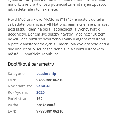
má díky své praktičnosti potenciál změnit nejen způsob,
jak vedete, ale i to, jak žijete.
Floyd McClungFloyd McClung (*1945) je pastor, učitel a
zakladatel organizace All Nations, jejímž cílem je přinášet
Boží lásku lidem na okraji společnosti a vychovávat k
učednictví. Během své služby navštívil více než 190 zemí,
několil let sloužil se svou ženou Sally v afgánském Kábulu
a poté v amsterdamských slumech. Má dvě dospělé děti a
dvě vnoučata. V současné době žije a slouží v Kapském
městě v Jihoafrické republice.
Doplňkové parametry
Kategorie
:
Leadership
EAN
:
9788088106210
Nakladatelství
:
Samuel
Rok Vydání
:
2020
Počet stran
:
192
Vazba
:
brožovaná
EAN
:
9788088106210