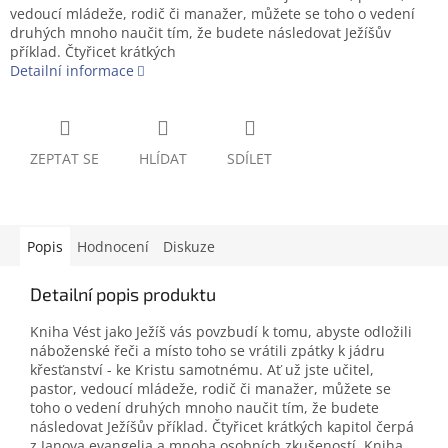
vedoucí mládeže, rodič či manažer, můžete se toho o vedení
druhých mnoho naučit tím, že budete následovat Ježíšův
příklad. Čtyřicet krátkých
Detailní informace
ZEPTAT SE
HLÍDAT
SDÍLET
Popis
Hodnocení
Diskuze
Detailní popis produktu
Kniha Vést jako Ježíš vás povzbudí k tomu, abyste odložili
náboženské řeči a místo toho se vrátili zpátky k jádru
křesťanství - ke Kristu samotnému. Ať už jste učitel,
pastor, vedoucí mládeže, rodič či manažer, můžete se
toho o vedení druhých mnoho naučit tím, že budete
následovat Ježíšův příklad. Čtyřicet krátkých kapitol čerpá
z Janova evangelia a mnoha osobních zkušeností. Kniha