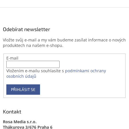
Z
á
p
a
Odebírat newsletter
t
Vložte svůj e-mail a my vám budeme zasílat informace o nových
í
produktech na našem e-shopu.
E-mail
Vložením e-mailu souhlasíte s
podmínkami ochrany
osobních údajů
PŘIHLÁSIT SE
Kontakt
Rosa Media s.r.o.