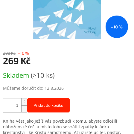
–10 %
299 Kč
–10 %
269 Kč
Měrná
Skladem
(>10 ks)
cena:
Můžeme doručit do:
12.8.2026
Přidat do košíku
Kniha Vést jako Ježíš vás povzbudí k tomu, abyste odložili
náboženské řeči a místo toho se vrátili zpátky k jádru
křesťanství - ke Kristu samotnému. Ať už jste učitel, pastor,