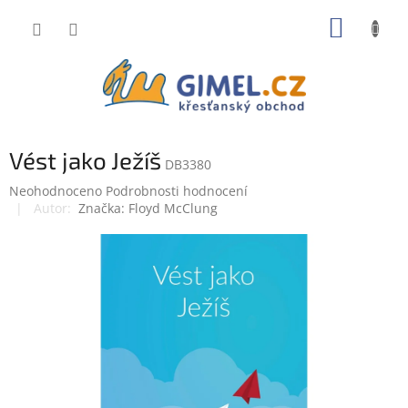
Přejít
NÁKUP
na
obsah
KOŠÍK
Vést jako Ježíš
DB3380
Průměrné
Neohodnoceno
Podrobnosti hodnocení
hodnocení
Značka:
Floyd McClung
produktu
je
0,0
z
5
hvězdiček.