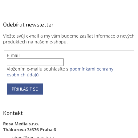
n
Z
í
í
p
á
r
p
v
a
Odebírat newsletter
k
t
y
Vložte svůj e-mail a my vám budeme zasílat informace o nových
í
v
produktech na našem e-shopu.
ý
p
E-mail
i
s
u
Vložením e-mailu souhlasíte s
podmínkami ochrany
osobních údajů
PŘIHLÁSIT SE
Kontakt
Rosa Media s.r.o.
gimel
@
rosamusic.cz