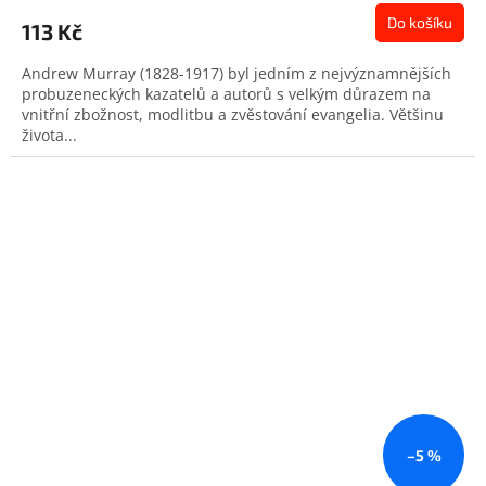
Do košíku
113 Kč
Andrew Murray (1828-1917) byl jedním z nejvýznamnějších
probuzeneckých kazatelů a autorů s velkým důrazem na
vnitřní zbožnost, modlitbu a zvěstování evangelia. Většinu
života...
–5 %