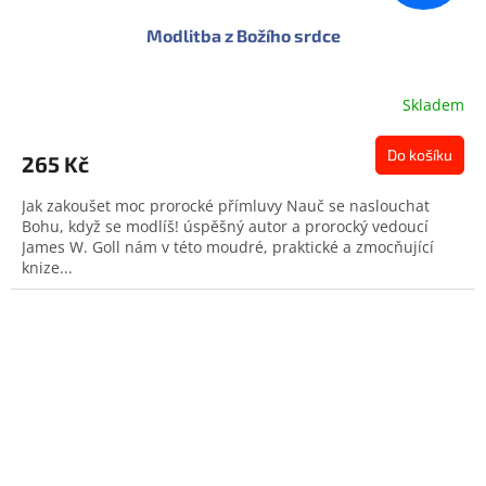
Modlitba z Božího srdce
Skladem
Do košíku
265 Kč
Jak zakoušet moc prorocké přímluvy Nauč se naslouchat
Bohu, když se modlíš! úspěšný autor a prorocký vedoucí
James W. Goll nám v této moudré, praktické a zmocňující
knize...