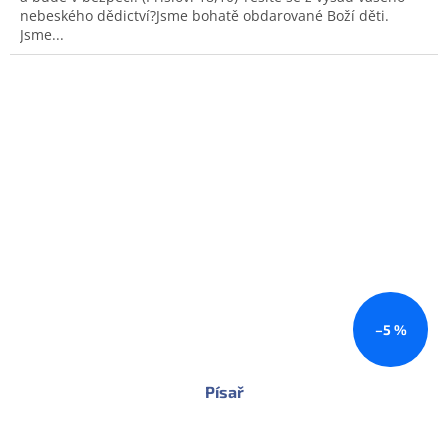
nebeského dědictví?Jsme bohatě obdarované Boží děti.
Jsme...
–5 %
Písař