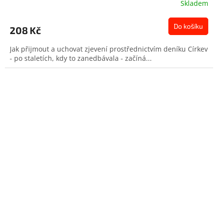
Skladem
Do košíku
208 Kč
Jak přijmout a uchovat zjevení prostřednictvím deníku Církev
- po staletích, kdy to zanedbávala - začíná...