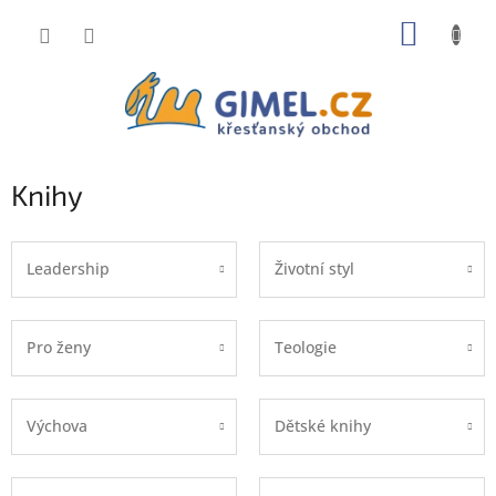
Přejít
NÁKUP
na
obsah
KOŠÍK
Knihy
Leadership
Životní styl
Pro ženy
Teologie
Výchova
Dětské knihy