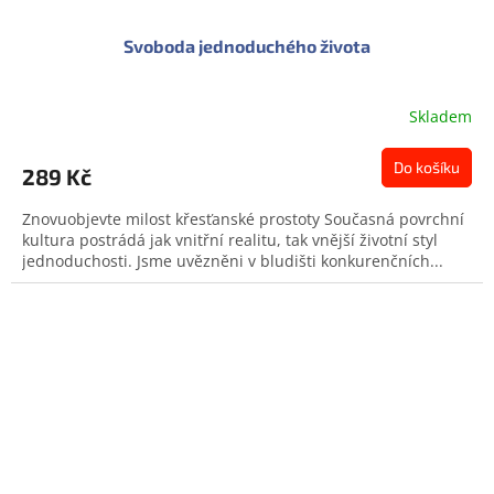
Svoboda jednoduchého života
Skladem
Do košíku
289 Kč
Znovuobjevte milost křesťanské prostoty Současná povrchní
kultura postrádá jak vnitřní realitu, tak vnější životní styl
jednoduchosti. Jsme uvězněni v bludišti konkurenčních...