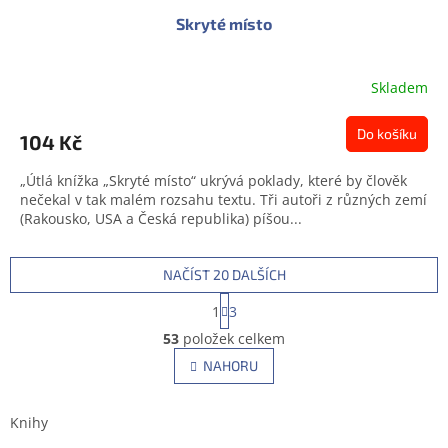
Skryté místo
Skladem
Do košíku
104 Kč
„Útlá knížka „Skryté místo“ ukrývá poklady, které by člověk
nečekal v tak malém rozsahu textu. Tři autoři z různých zemí
(Rakousko, USA a Česká republika) píšou...
NAČÍST 20 DALŠÍCH
S
1
3
t
O
r
53
položek celkem
v
á
l
NAHORU
n
á
k
d
o
v
a
Knihy
á
c