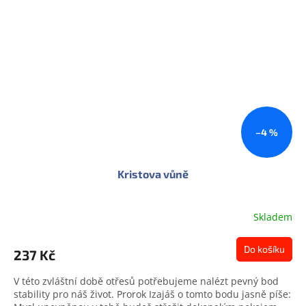
–4 %
Kristova vůně
Skladem
Do košíku
237 Kč
V této zvláštní době otřesů potřebujeme nalézt pevný bod
stability pro náš život. Prorok Izajáš o tomto bodu jasně píše: