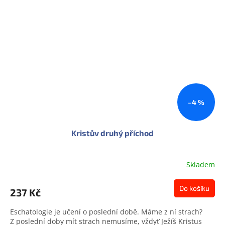
–4 %
Kristův druhý příchod
Skladem
Do košíku
237 Kč
Eschatologie je učení o poslední době. Máme z ní strach?
Z poslední doby mít strach nemusíme, vždyť Ježíš Kristus