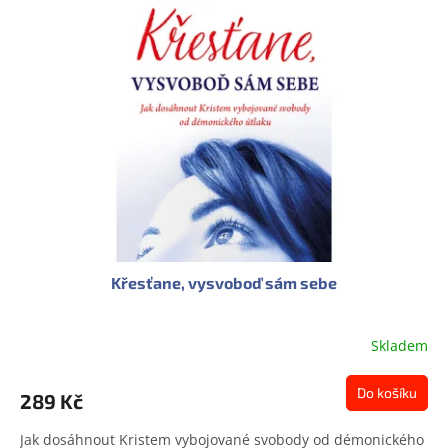
Křesťane, vysvoboď sám sebe
Skladem
Průměrné
hodnocení
produktu
Do košíku
289 Kč
je
0,0
Jak dosáhnout Kristem vybojované svobody od démonického
z