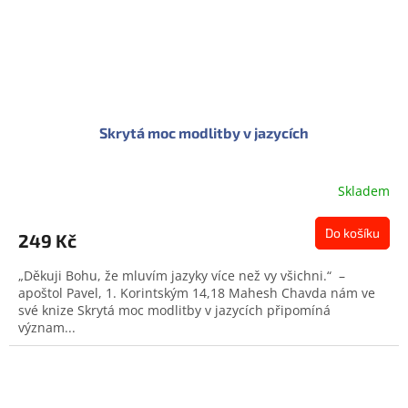
Skrytá moc modlitby v jazycích
Skladem
Průměrné
hodnocení
produktu
Do košíku
249 Kč
je
0,0
„Děkuji Bohu, že mluvím jazyky více než vy všichni.“ –
z
apoštol Pavel, 1. Korintským 14,18 Mahesh Chavda nám ve
5
své knize Skrytá moc modlitby v jazycích připomíná
hvězdiček.
význam...