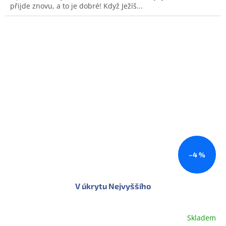
přijde znovu, a to je dobré! Když Ježíš...
–4 %
V úkrytu Nejvyššího
Skladem