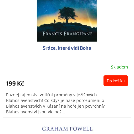
d
u
k
t
ů
Srdce, které vidí Boha
Skladem
Do košíku
199 Kč
Poznej tajemství vnitřní proměny v Ježíšových
Blahoslavenstvích! Co když je naše porozumění o
Blahoslavenstvích v Kázání na hoře jen povrchní?
Blahoslavenství jsou víc než...