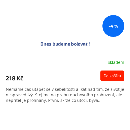
–4 %
Dnes budeme bojovat !
Skladem
Do košíku
218 Kč
Nemáme čas utápět se v sebelítosti a lkát nad tím, že život je
nespravedlivý. Stojíme na prahu duchovního probuzení, ale
nepřítel je prohnaný. První, skrze co útočí, bývá...