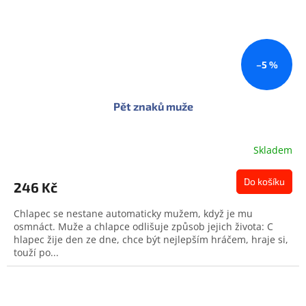
–5 %
Pět znaků muže
Skladem
Do košíku
246 Kč
Chlapec se nestane automaticky mužem, když je mu
osmnáct. Muže a chlapce odlišuje způsob jejich života: C
hlapec žije den ze dne, chce být nejlepším hráčem, hraje si,
touží po...