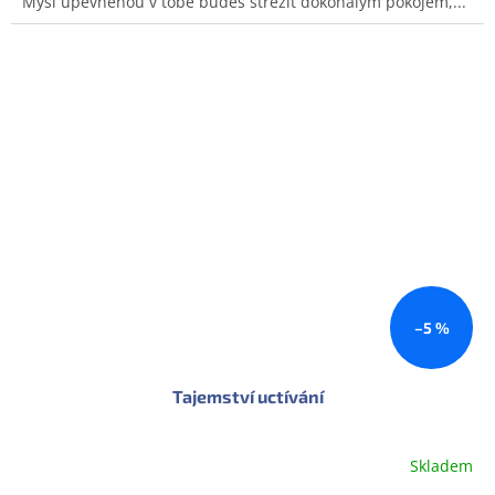
Mysl upevněnou v tobě budeš střežit dokonalým pokojem,...
–5 %
Tajemství uctívání
Skladem