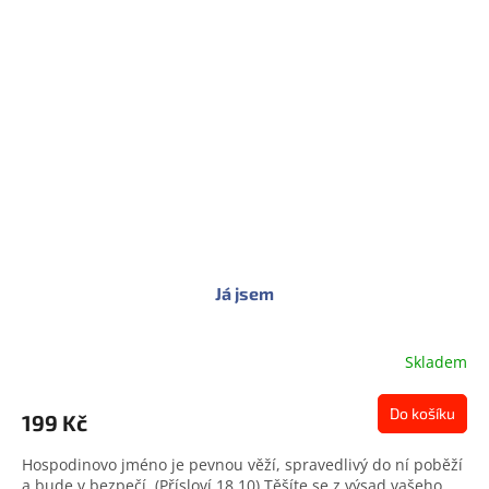
Já jsem
Skladem
Do košíku
199 Kč
Hospodinovo jméno je pevnou věží, spravedlivý do ní poběží
a bude v bezpečí. (Přísloví 18,10) Těšíte se z výsad vašeho