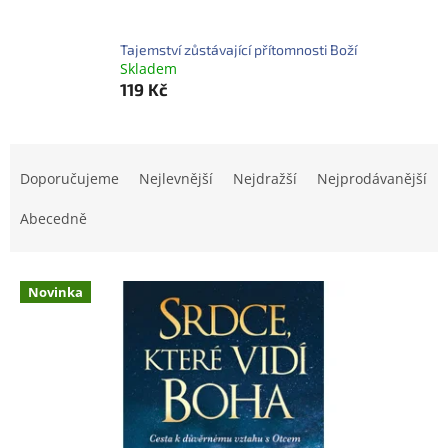
Tajemství zůstávající přítomnosti Boží
Skladem
119 Kč
Ř
a
Doporučujeme
Nejlevnější
Nejdražší
Nejprodávanější
z
e
Abecedně
n
í
V
p
Novinka
ý
r
p
o
i
d
s
u
p
k
r
t
o
ů