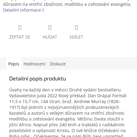
důrazem na vnitřní zbožnost, modlitbu a zvěstování evangelia.
Detailní informace
ZEPTAT SE
HLÍDAT
SDÍLET
Popis
Hodnocení
Diskuze
Detailní popis produktu
Úvahy na každý den v měsíci Druhé vydání bestselleru
Vydavatelství Juda 2022 Nový překlad: Dan Drápal Formát
11,5 x 15,7 cm, 144 stran, brož. Andrew Murray (1828–
1917) byl jedním z nejvýznamnějších probuzeneckých
kazatelů a autorů s velkým důrazem na vnitřní zbožnost,
modlitbu a zvěstování evangelia. Většinu života sloužil v
Jižní Africe. Napsal přes 240 knih a traktátů s radikálním
poselstvím o vydanosti Kristu. O své knížce Očekávání na
Boha píše: „Očekávejme, že se nám Bůh zjeví uprostřed