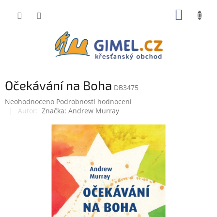
Přejít
NÁKUP
na
obsah
KOŠÍK
Očekávání na Boha
DB3475
Průměrné
Neohodnoceno
Podrobnosti hodnocení
hodnocení
Značka:
Andrew Murray
produktu
je
0,0
z
5
hvězdiček.