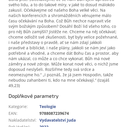
svého lidu, a to do takové míry, v jaké to dosud málokdo
zakusil. Očekávejme od našeho Boha velké věci. Na
našich konferencích a shromážděních věnujeme málo
času očekávání na Boha. Což Bůh nechce napravit vše
svým božským způsobem? Dosáhl Boží lid všeho toho, co
pro něj Bůh zamýšlí? Jistěže ne. Chceme na něj očekávat;
chceme odložit své zkušenosti, byť byly velice požehnané,
i naše představy o pravdě, ať se nám zdají jakkoli
pravdivé a biblické, i naše plány, jakkoli se nám jeví jako
potřebné a vhodné, a chceme dát Bohu čas a prostor, aby
nám ukázal, co může a co chce vykonat. Bůh má nové
záměry a nové zdroje. Může konat nové věci, o nichž jsme
doposud neslyšeli. Rozšiřme tedy svá srdce a
neomezujme ho.“ „I poznáš, že já jsem Hospodin, takže
nebudou zahanbeni ti, kdo na mne očekávají.“ (Izajáš
49,23)
Doplňkové parametry
Kategorie
:
Teologie
EAN
:
9788087239674
Nakladatelství
:
Vydavatelství Juda
Rok Vydání
:
2022