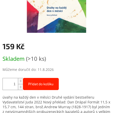
159 Kč
Měrná
Skladem
(>10 ks)
cena:
Můžeme doručit do:
11.8.2026
Přidat do košíku
úvahy na každý den v měsíci Druhé vydání bestselleru
Vydavatelství Juda 2022 Nový překlad: Dan Drápal Formát 11,5 x
15,7 cm, 144 stran, brož.Andrew Murray (1828-1917) byl jedním
z nejvýznamnějších probuzeneckých kazatelů a autorů s velkým