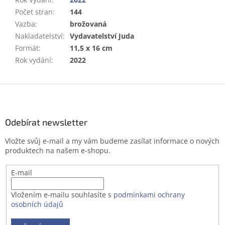
Počet stran
:
144
Vazba
:
brožovaná
Nakladatelství
:
Vydavatelství Juda
Formát
:
11,5 x 16 cm
Rok vydání
:
2022
Z
á
p
a
Odebírat newsletter
t
Vložte svůj e-mail a my vám budeme zasílat informace o nových
í
produktech na našem e-shopu.
E-mail
Vložením e-mailu souhlasíte s
podmínkami ochrany
osobních údajů