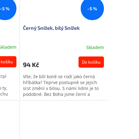
–5 %
–5 %
Černý Snížek, bílý Snížek
Skladem
Skladem
 košíku
Do košíku
94 Kč
trpí
Víte, že bílí koně se rodí jako černá
hříbátka? Teprve postupně se jejich
 ty,
srst změní v bílou. S námi lidmi je to
uchu
podobné. Bez Boha jsme černí a
zkém
ušmudlaní od hříchu. Když ale...