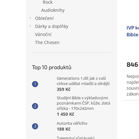
Rock
Audioknihy
Oblečení
Dárky a doplňky
IVP 
Bible
Vánoční
The Chosen
846
Top 10 produktů
Nepos
Generations 1.díl: Jak z vaší
najde
církve udělat mladší a silnější
souvi
359 Kč
zákon
Studijní Bible s výkladovými
VERZE
poznámkami ČSP, kůže, zlatá
Bibli 
ořízka - 170x242mm
1 450 Kč
Autorita věřícího
188 Kč
Tajemství zůstávající