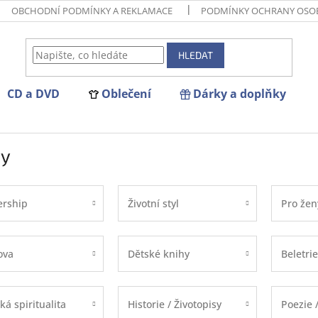
OBCHODNÍ PODMÍNKY A REKLAMACE
PODMÍNKY OCHRANY OSO
HLEDAT
CD a DVD
Oblečení
Dárky a doplňky
hy
ership
Životní styl
Pro žen
ova
Dětské knihy
Beletrie
á spiritualita
Historie / Životopisy
Poezie 