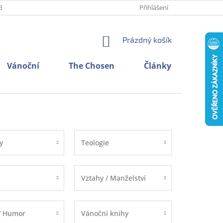
BNÍCH ÚDAJŮ
O NÁS
KONTAKTY
Přihlášení
NÁKUPNÍ
Prázdný košík
KOŠÍK
Vánoční
The Chosen
Články
y
Teologie
Vztahy / Manželství
/ Humor
Vánoční knihy