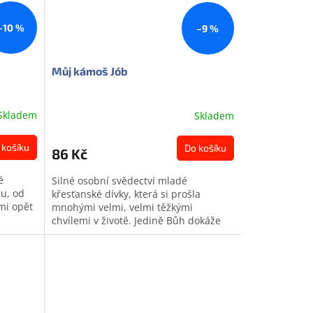
–10 %
–9 %
Můj kámoš Jób
Skladem
Skladem
 košíku
Do košíku
86 Kč
é
Silné osobní svědectví mladé
gu, od
křesťanské dívky, která si prošla
 mi opět
mnohými velmi, velmi těžkými
chvílemi v životě. Jedině Bůh dokáže
ři
proměnit bolest v požehnání. Někdy
Boha prosíme...
Doprodej