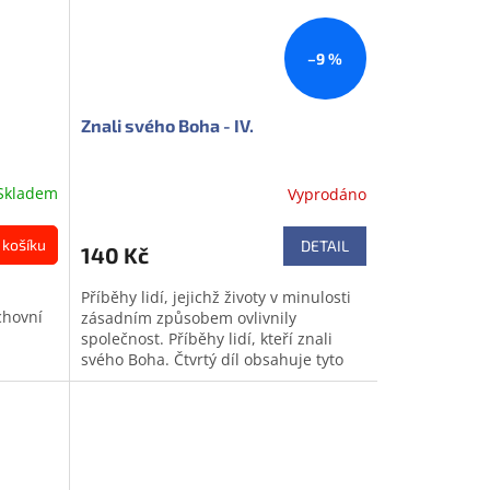
–9 %
Znali svého Boha - IV.
Skladem
Vyprodáno
 košíku
DETAIL
140 Kč
Příběhy lidí, jejichž životy v minulosti
chovní
zásadním způsobem ovlivnily
společnost. Příběhy lidí, kteří znali
svého Boha. Čtvrtý díl obsahuje tyto
říjemné
životopisy: Phillip a Matthew...