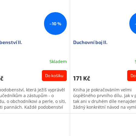
–10 %
enství II.
Duchovní boj II.
Skladem
Do košíku
Do
Kč
171 Kč
podobenství, která Ježíš vyprávěl
Kniha je pokračováním velmi
učedníkům a zástupům - o
úspěšného prvního dílu. Jak v 
u, o obchodníkovi a perle, o síti,
tak ani v druhém díle nenajd
íti pannách. Každé podobenství
žádný konkrétní návod na vymí
atě barevně ilustrováno...
démonů, ale spíše jasný obraz
jak to...