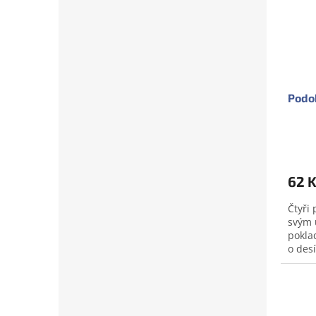
Podob
62 
Čtyři 
svým 
poklad
o des
je boh