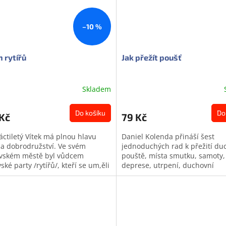
–10 %
 rytířů
Jak přežít poušť
Skladem
Do košíku
Do
Kč
79 Kč
áctiletý Vítek má plnou hlavu
Daniel Kolenda přináší šest
ů a dobrodružství. Ve svém
jednoduchých rad k přežití du
ském městě byl vůdcem
pouště, místa smutku, samoty,
ské party /rytířů/, kteří se um,ěli
deprese, utrpení, duchovní
 prát a bojovat, dokud tatínek...
vyprahlosti a sucha. Toto nep
životní období nám...
Doprodej