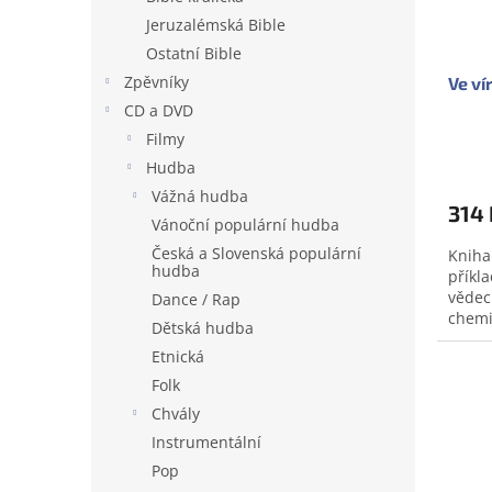
o
k
Jeruzalémská Bible
d
t
Ostatní Bible
u
ů
Zpěvníky
Ve ví
k
t
CD a DVD
ů
Filmy
Prům
Hudba
hodno
Vážná hudba
produ
314 
je
Vánoční populární hudba
0,0
Česká a Slovenská populární
Kniha
z
hudba
příkl
5
vědeck
Dance / Rap
hvězd
chemi
Dětská hudba
další
Etnická
poznat
Dopr
Folk
Chvály
Instrumentální
Pop