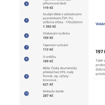
přítomnosti Boží
119 Kč
Studijní Bible s výkladovými
poznámkami ČSP, PU,
stříbrná ořízka - 170x242mm
Volán
1 350 Kč
Očekávání na Boha
159 Kč
Tajemství uctívání
113 Kč
197 
O srdíčku
Také 
189 Kč
probo
Bible: Český ekumenický
dobro
překlad bez DTK, malý
pisto
formát, zip, výřezy -
Christ
bronzová
něco..
621 Kč
Midasův dotek
287 Kč