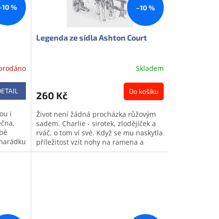
–10 %
–10 %
Legenda ze sídla Ashton Court
prodáno
Skladem
DETAIL
Do košíku
260 Kč
ou i
Život není žádná procházka růžovým
ečna,
sadem. Charlie - sirotek, zlodějíček a
abé
rváč, o tom ví své. Když se mu naskytla
kamarádku
příležitost vzít nohy na ramena a
opustit staré kumpány, chytil...