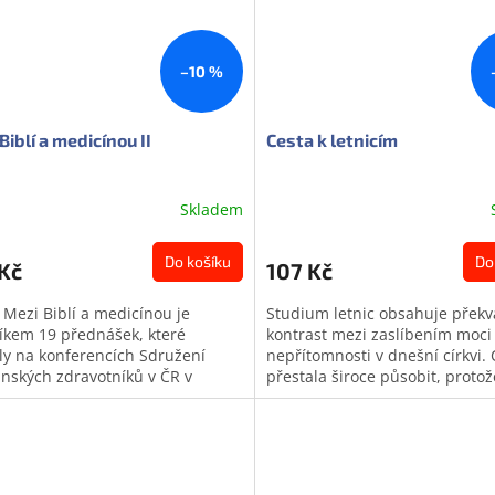
–10 %
Biblí a medicínou II
Cesta k letnicím
Skladem
Do košíku
Do
Kč
107 Kč
 Mezi Biblí a medicínou je
Studium letnic obsahuje překv
íkem 19 přednášek, které
kontrast mezi zaslíbením moci a
ly na konferencích Sdružení
nepřítomnosti v dnešní církvi. 
anských zdravotníků v ČR v
přestala široce působit, protož
dních 9 letech. Jedenáct autorů -
upadla její intenzivní víra a...
...