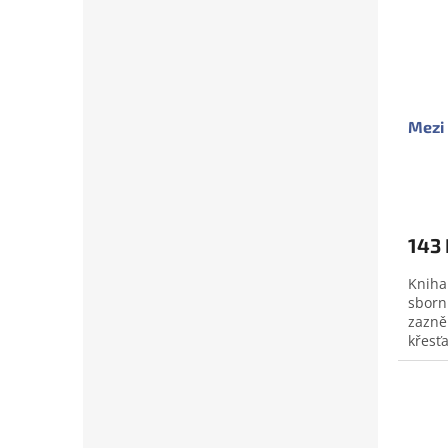
Mezi 
143 
Kniha
sborn
zazně
křesť
posle
lékařů