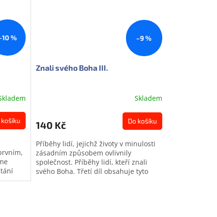
–10 %
–9 %
Znali svého Boha III.
Skladem
Skladem
 košíku
Do košíku
140 Kč
Příběhy lidí, jejichž životy v minulosti
prvním,
zásadním způsobem ovlivnily
eme
společnost. Příběhy lidí, kteří znali
tání
svého Boha. Třetí díl obsahuje tyto
 toho,
životopisy (ze 17. až 20....