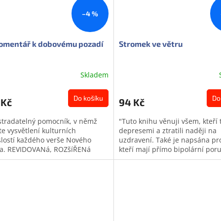
–4 %
komentář k dobovému pozadí
Stromek ve větru
Skladem
Do košíku
Do
 Kč
94 Kč
tradatelný pomocník, v němž
"Tuto knihu věnuji všem, kteří 
te vysvětlení kulturních
depresemi a ztratili naději na
slostí každého verše Nového
uzdravení. Také je napsána pro
a. REVIDOVANá, ROZšíŘENá
kteří mají přímo bipolární por
 Má-li člověk dobře porozumět
nebo mají ve své rodině či blí
a správně...
okolí...