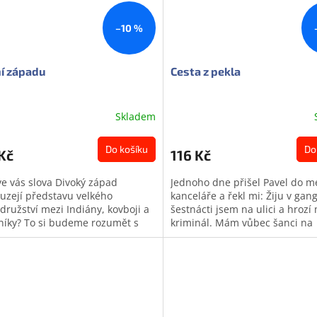
–10 %
í západu
Cesta z pekla
Skladem
Do košíku
Do
Kč
116 Kč
ve vás slova Divoký západ
Jednoho dne přišel Pavel do m
uzejí představu velkého
kanceláře a řekl mi: Žiju v gan
družství mezi Indiány, kovboji a
šestnácti jsem na ulici a hrozí
lníky? To si budeme rozumět s
kriminál. Mám vůbec šanci na
ianem! Tolik by si přál zažít
normální život? - Následovaly t
.
těžké...