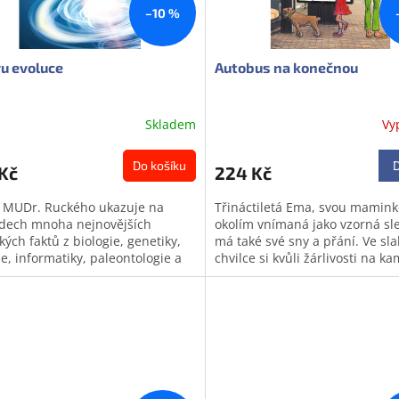
–10 %
ru evoluce
Autobus na konečnou
Skladem
Vy
ěrné
cení
ktu
Do košíku
Kč
224 Kč
 MUDr. Ruckého ukazuje na
Třináctiletá Ema, svou mamink
adech mnoha nejnovějších
okolím vnímaná jako vzorná sl
ých faktů z biologie, genetiky,
má také své sny a přání. Ve sl
iček.
e, informatiky, paleontologie a
chvilce si kvůli žárlivosti na 
ch oborů, že nové vědecké
vypomůže malou lží, jenže...
ky...
odej