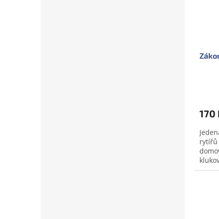
Zákon
170 
Jeden
rytíř
domov
klukov
udatně