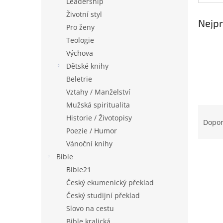
Leadership
e
Životní styl
l
Nejpr
Pro ženy
Teologie
Výchova
Dětské knihy
Beletrie
Vztahy / Manželství
Mužská spiritualita
Ř
Historie / Životopisy
a
Dopo
Poezie / Humor
z
e
Vánoční knihy
V
n
Bible
ý
í
Bible21
p
p
Český ekumenický překlad
i
r
Český studijní překlad
s
o
p
d
Slovo na cestu
r
u
Bible kralická