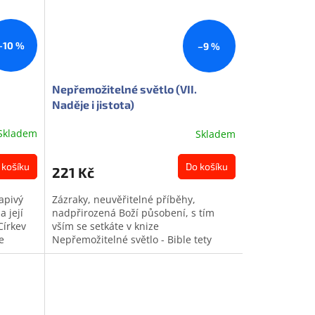
–10 %
–9 %
Nepřemožitelné světlo (VII.
Naděje i jistota)
Skladem
Skladem
 košíku
Do košíku
221 Kč
apivý
Zázraky, neuvěřitelné příběhy,
 její
nadpřirozená Boží působení, s tím
Církev
vším se setkáte v knize
e
Nepřemožitelné světlo - Bible tety
mlynářky. Pohádka? Ne tak docela.
Autor knihy,...