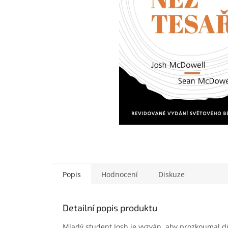
Popis
Hodnocení
Diskuze
Detailní popis produktu
Mladý student Josh je vyzván, aby prozkoumal dů