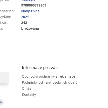
:
9788090773509
adatelství
:
Nový život
Vydání
:
2021
t stran
:
242
ba
:
brožovaná
Informace pro vás
Obchodní podmínky a reklamace
Podmínky ochrany osobních údajů
O nás
Kontakty