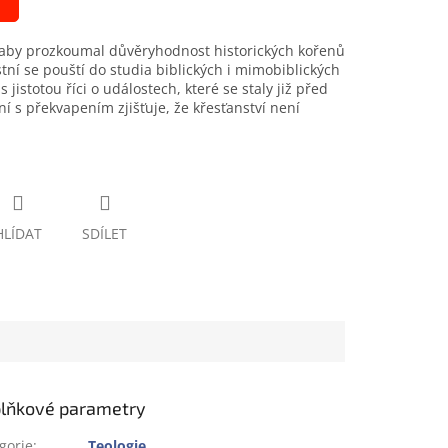
, aby prozkoumal důvěryhodnost historických kořenů
stní se pouští do studia biblických i mimobiblických
istotou říci o událostech, které se staly již před
ní s překvapením zjišťuje, že křesťanství není
HLÍDAT
SDÍLET
lňkové parametry
gorie
:
Teologie