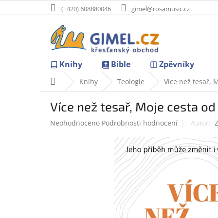
Přejít
(+420) 608880046
gimel@rosamusic.cz
na
obsah
Knihy
Bible
Zpěvníky
Domů
Knihy
Teologie
Více než tesař, 
Více než tesař, Moje cesta od
Průměrné
Neohodnoceno
Podrobnosti hodnocení
hodnocení
produktu
je
0,0
z
5
hvězdiček.