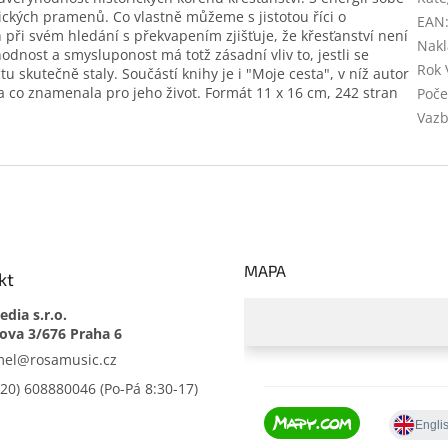
lických pramenů. Co vlastně můžeme s jistotou říci o
EAN
sh při svém hledání s překvapením zjišťuje, že křesťanství není
Nakl
dnost a smysluponost má totž zásadní vliv to, jestli se
Rok 
skutečně staly. Součástí knihy je i "Moje cesta", v níž autor
l a co znamenala pro jeho život. Formát 11 x 16 cm, 242 stran
Poče
Vaz
MAPA
kt
dia s.r.o.
mel
@
rosamusic.cz
420) 608880046