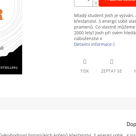
Mladý student Josh je vyzván
křesťanství. S energií sobě vla
pramenů. Co vlastně můžeme s j
2000 lety? Josh při svém hledá
náboženství v
Detailní informace
TISK
ZEPTAT SE
Dop
věryhodnost historických kořenů křesťanství. S energií sobě
Kate