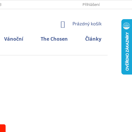
BNÍCH ÚDAJŮ
O NÁS
KONTAKTY
Přihlášení
NÁKUPNÍ
Prázdný košík
KOŠÍK
Vánoční
The Chosen
Články