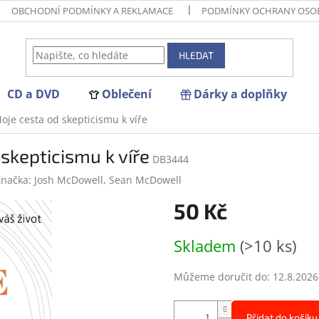
OBCHODNÍ PODMÍNKY A REKLAMACE
PODMÍNKY OCHRANY OSO
HLEDAT
CD a DVD
Oblečení
Dárky a doplňky
Moje cesta od skepticismu k víře
 skepticismu k víře
DB3444
Značka:
Josh McDowell, Sean McDowell
50 Kč
Měrná
Skladem
(>10 ks)
cena:
Můžeme doručit do:
12.8.2026
Přidat do košíku