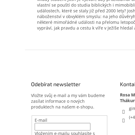
vlastní se pouští do studia biblických i mimobib
událostech, které se staly již před 2000 lety? Jo
náboženství v obvyklém smyslu: na jeho důvěryho
některé mimořádné události na přelomu letopočtu 
vypráví, jak pravdu a cestu k víře v Ježíše hleda
Z
á
p
a
t
Odebírat newsletter
Konta
í
Rosa Me
Vložte svůj e-mail a my vám budeme
zasílat informace o nových
produktech na našem e-shopu.
gi
(+
E-mail
Vložením e-mailu souhlasíte s