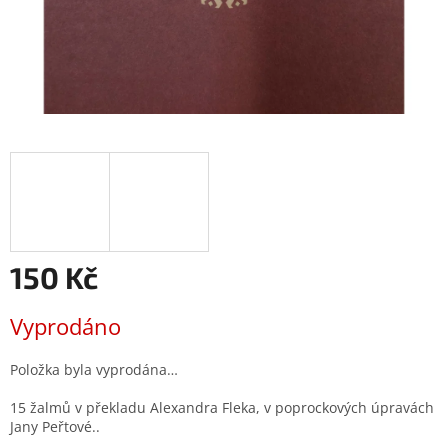
150 Kč
Měrná
Vyprodáno
cena:
Položka byla vyprodána…
15 žalmů v překladu Alexandra Fleka, v poprockových úpravách
Jany Peřtové..