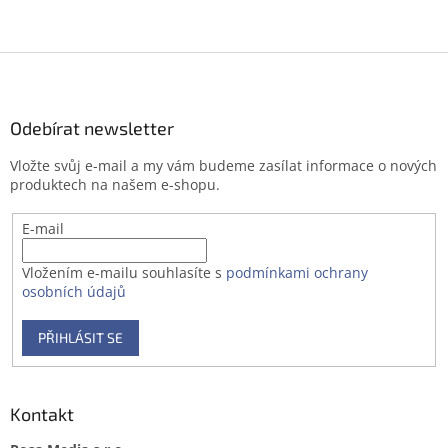
Z
á
p
a
Odebírat newsletter
t
Vložte svůj e-mail a my vám budeme zasílat informace o nových
í
produktech na našem e-shopu.
E-mail
Vložením e-mailu souhlasíte s
podmínkami ochrany
osobních údajů
PŘIHLÁSIT SE
Kontakt