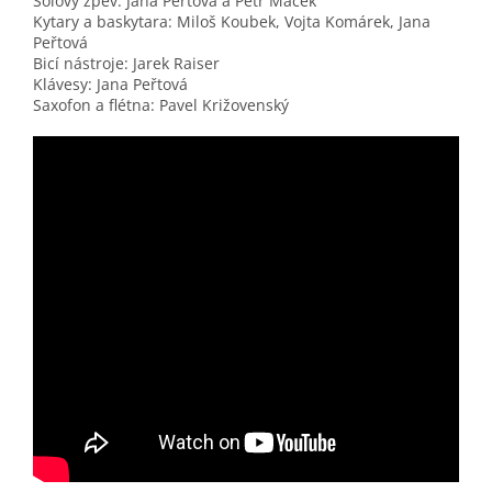
Sólový zpěv: Jana Peřtová a Petr Maček
Kytary a baskytara: Miloš Koubek, Vojta Komárek, Jana
Peřtová
Bicí nástroje: Jarek Raiser
Klávesy: Jana Peřtová
Saxofon a flétna: Pavel Križovenský