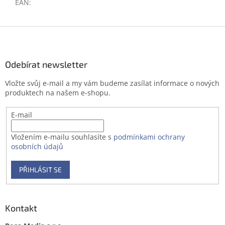
EAN
:
Z
á
p
a
Odebírat newsletter
t
Vložte svůj e-mail a my vám budeme zasílat informace o nových
í
produktech na našem e-shopu.
E-mail
Vložením e-mailu souhlasíte s
podmínkami ochrany
osobních údajů
PŘIHLÁSIT SE
Kontakt