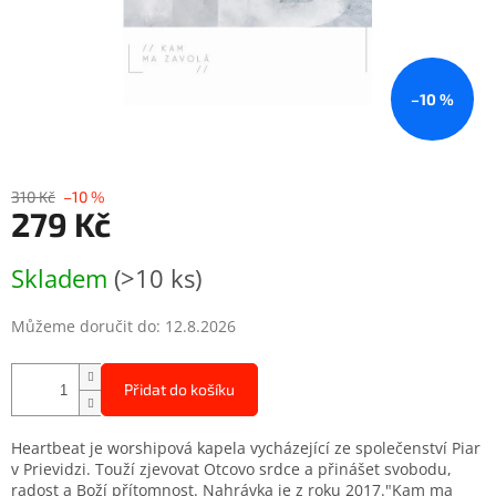
–10 %
310 Kč
–10 %
279 Kč
Měrná
Skladem
(>10 ks)
cena:
Můžeme doručit do:
12.8.2026
Přidat do košíku
Heartbeat je worshipová kapela vycházející ze společenství Piar
v Prievidzi. Touží zjevovat Otcovo srdce a přinášet svobodu,
radost a Boží přítomnost. Nahrávka je z roku 2017."Kam ma