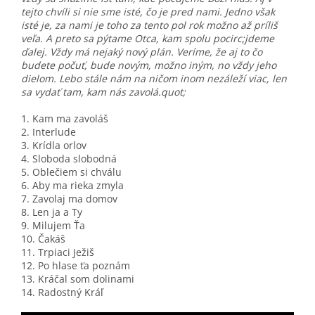
tejto chvíli si nie sme isté, čo je pred nami. Jedno však
isté je, za nami je toho za tento pol rok možno až príliš
veľa. A preto sa pýtame Otca, kam spolu pocirc;jdeme
ďalej. Vždy má nejaký nový plán. Veríme, že aj to čo
budete počuť, bude novým, možno iným, no vždy jeho
dielom. Lebo stále nám na ničom inom nezáleží viac, len
sa vydať tam, kam nás zavolá.quot;
1. Kam ma zavoláš
2. Interlude
3. Krídla orlov
4. Sloboda slobodná
5. Oblečiem si chválu
6. Aby ma rieka zmyla
7. Zavolaj ma domov
8. Len ja a Ty
9. Milujem Ťa
10. Čakáš
11. Trpiaci Ježiš
12. Po hlase ťa poznám
13. Kráčal som dolinami
14. Radostný Kráľ