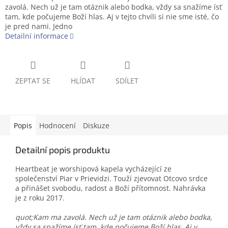
zavolá. Nech už je tam otáznik alebo bodka, vždy sa snažíme ísť
tam, kde počujeme Boží hlas. Aj v tejto chvíli si nie sme isté, čo
je pred nami. Jedno
Detailní informace
ZEPTAT SE
HLÍDAT
SDÍLET
Popis
Hodnocení
Diskuze
Detailní popis produktu
Heartbeat je worshipová kapela vycházející ze
společenství Piar v Prievidzi. Touží zjevovat Otcovo srdce
a přinášet svobodu, radost a Boží přítomnost. Nahrávka
je z roku 2017.
quot;Kam ma zavolá. Nech už je tam otáznik alebo bodka,
vždy sa snažíme ísť tam, kde počujeme Boží hlas. Aj v