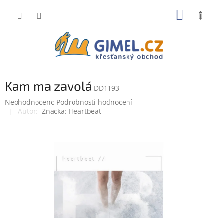
Přejít
NÁKUP
na
obsah
KOŠÍK
Kam ma zavolá
DD1193
Průměrné
Neohodnoceno
Podrobnosti hodnocení
hodnocení
Značka:
Heartbeat
produktu
je
0,0
z
5
hvězdiček.