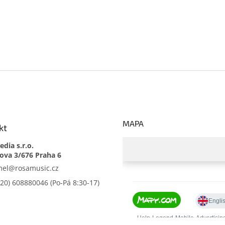
s
u
MAPA
kt
dia s.r.o.
mel
@
rosamusic.cz
420) 608880046