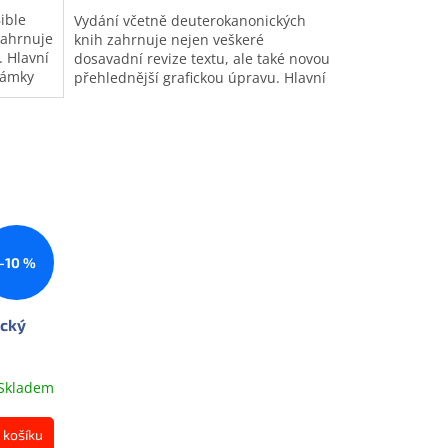
ible
Vydání včetně deuterokanonických
zahrnuje
knih zahrnuje nejen veškeré
. Hlavní
dosavadní revize textu, ale také novou
námky
přehlednější grafickou úpravu. Hlavní
a...
text je ve dvou sloupcích, poznámky...
–10 %
ický
Skladem
 košíku