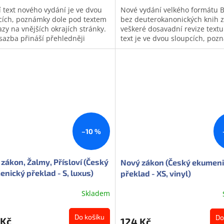
í text nového vydání je ve dvou
Nové vydání velkého formátu B
cích, poznámky dole pod textem
bez deuterokanonických knih 
zy na vnějších okrajích stránky.
veškeré dosavadní revize textu
sazba přináší přehledněji
text je ve dvou sloupcích, poz
ádané chronologické tabulky...
jsou umístěny dole pod textem 
–10 %
zákon, Žalmy, Přísloví (Český
Nový zákon (Český ekumen
nický překlad - S, luxus)
překlad - XS, vinyl)
Skladem
Do košíku
Do
 Kč
124 Kč