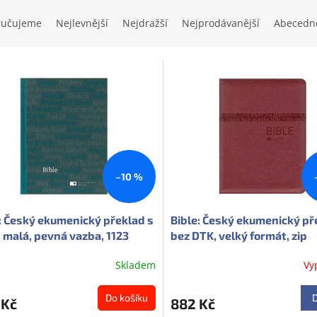
ručujeme
Nejlevnější
Nejdražší
Nejprodávanější
Abecedn
–10 %
: Český ekumenický překlad s
Bible: Český ekumenický př
 malá, pevná vazba, 1123
bez DTK, velký formát, zip
Skladem
Vy
Do košíku
 Kč
882 Kč