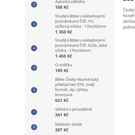
Autorita věřícího
188 Kč
Český
Novéh
Studijní Bible s výkladovými
oblíb
poznámkami ČSP, PU,
stříbrná ořízka - 170x242mm
jedno
1 350 Kč
znače
jednot
Studijní Bible s výkladovými
poznámkami ČSP, kůže, zlatá
ořízka - 170x242mm
1 450 Kč
O srdíčku
189 Kč
Bible: Český ekumenický
překlad bez DTK, malý
formát, zip, výřezy -
bronzová
621 Kč
Setkání v Jeruzalémě
341 Kč
Midasův dotek
287 Kč