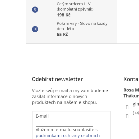
Celým srdcem I - V
(kompletní zpěvník)
198 Kč
Pokrm víry - Slovo na každý
den - léto
65 Kč
Z
á
p
a
t
Odebírat newsletter
Konta
í
Rosa Me
Vložte svůj e-mail a my vám budeme
zasílat informace o nových
produktech na našem e-shopu.
gi
(+
E-mail
Vložením e-mailu souhlasíte s
podmínkami ochrany osobních