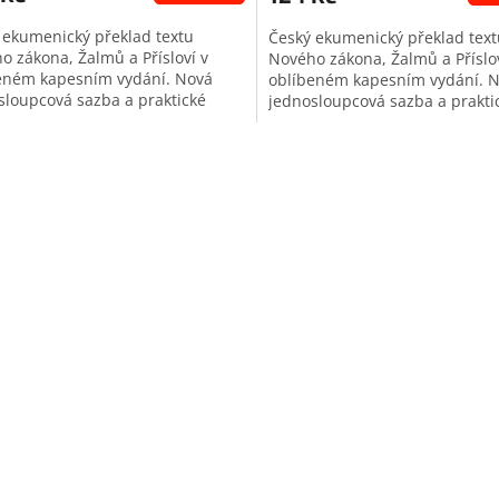
 ekumenický překlad textu
Český ekumenický překlad text
o zákona, Žalmů a Přísloví v
Nového zákona, Žalmů a Příslov
eném kapesním vydání. Nová
oblíbeném kapesním vydání. 
sloupcová sazba a praktické
jednosloupcová sazba a prakti
ní pro snadné vyhledávání
značení pro snadné vyhledává
livých...
jednotlivých...
O
v
l
á
d
a
c
í
p
r
v
k
y
v
ý
p
i