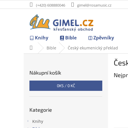
Přejít
(+420) 608880046
gimel@rosamusic.cz
na
obsah
Knihy
Bible
Zpěvníky
Domů
Bible
Český ekumenický překlad
P
Čes
o
s
Nákupní košík
Nejpr
t
r
0
KS /
0 KČ
a
n
n
Přeskočit
í
Kategorie
kategorie
p
a
Knihy
n