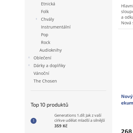
Etnická
Hlavn
Folk
sloup
a odka
Chvály
Nová 
Instrumentální
uspoř
Pop
Rock
Audioknihy
Oblečení
Dárky a doplňky
Vánoční
The Chosen
Nový 
ekume
Top 10 produktů
Generations 1.díl: Jak z vaší
církve udělat mladší a silnější
359 Kč
268