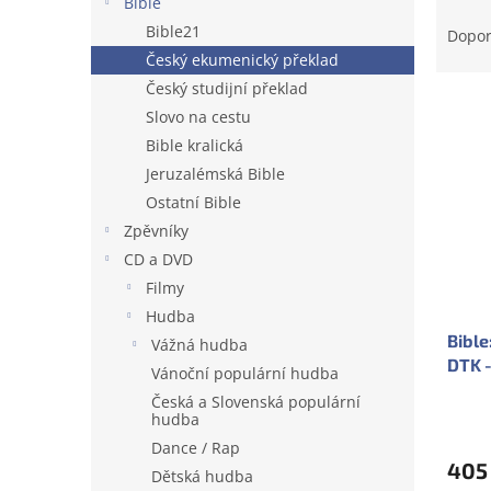
Bible
Ř
e
a
Bible21
Dopo
l
z
Český ekumenický překlad
e
Český studijní překlad
V
n
Slovo na cestu
ý
í
Bible kralická
p
p
Jeruzalémská Bible
i
r
s
o
Ostatní Bible
p
d
Zpěvníky
r
u
CD a DVD
o
k
Filmy
d
t
Hudba
u
ů
Bible
k
Vážná hudba
DTK -
t
Vánoční populární hudba
ů
Česká a Slovenská populární
hudba
Dance / Rap
405
Dětská hudba