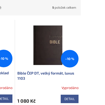
5
položek celkem
ě
Doprodej
–10 %
–10 %
eklad
Bible ČEP DT, velký formát, luxus
1103
prodáno
Vyprodáno
DETAIL
DETAIL
1 080 Kč