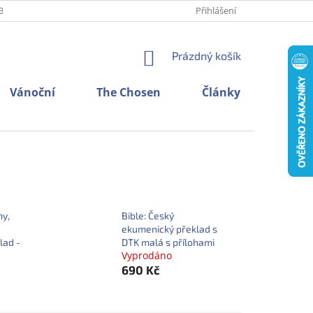
BNÍCH ÚDAJŮ
O NÁS
KONTAKTY
Přihlášení
NÁKUPNÍ
Prázdný košík
KOŠÍK
Vánoční
The Chosen
Články
my,
Bible: Český
ekumenický překlad s
lad -
DTK malá s přílohami
Vyprodáno
690 Kč