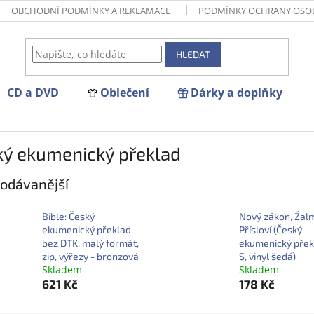
OBCHODNÍ PODMÍNKY A REKLAMACE
PODMÍNKY OCHRANY OSO
HLEDAT
CD a DVD
Oblečení
Dárky a doplňky
ký ekumenický překlad
odávanější
Bible: Český
Nový zákon, Žal
ekumenický překlad
Přísloví (Český
bez DTK, malý formát,
ekumenický přek
zip, výřezy - bronzová
S, vinyl šedá)
Skladem
Skladem
621 Kč
178 Kč