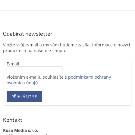
Z
á
p
a
Odebírat newsletter
t
Vložte svůj e-mail a my vám budeme zasílat informace o nových
í
produktech na našem e-shopu.
E-mail
Vložením e-mailu souhlasíte s
podmínkami ochrany
osobních údajů
PŘIHLÁSIT SE
Kontakt
Rosa Media s.r.o.