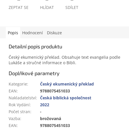
ZEPTAT SE
HLÍDAT
SDÍLET
Popis
Hodnocení
Diskuze
Detailní popis produktu
Český ekumenický překlad. Obsahuje text evangelia podle
Lukáše a stručné informace o Bibli.
Doplňkové parametry
Kategorie
:
Český ekumenický překlad
EAN
:
9788075451033
Nakladatelství
:
Česká biblická společnost
Rok Vydání
:
2022
Počet stran
:
-
Vazba
:
brožovaná
EAN
:
9788075451033