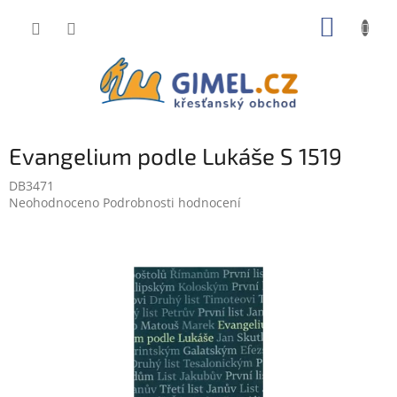
Přejít
NÁKUP
na
obsah
KOŠÍK
Evangelium podle Lukáše S 1519
DB3471
Průměrné
Neohodnoceno
Podrobnosti hodnocení
hodnocení
produktu
je
0,0
z
5
hvězdiček.