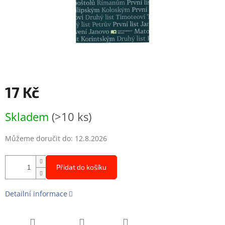
17 Kč
Měrná
Skladem
(>10 ks)
cena:
Můžeme doručit do:
12.8.2026
Přidat do košíku
Detailní informace