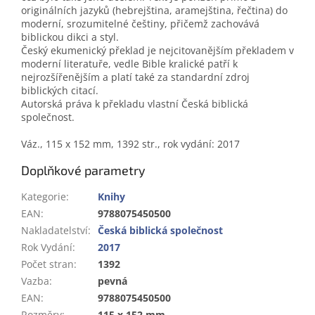
originálních jazyků (hebrejština, aramejština, řečtina) do
moderní, srozumitelné češtiny, přičemž zachovává
biblickou dikci a styl.
Český ekumenický překlad je nejcitovanějším překladem v
moderní literatuře, vedle Bible kralické patří k
nejrozšířenějším a platí také za standardní zdroj
biblických citací.
Autorská práva k překladu vlastní Česká biblická
společnost.
Váz., 115 x 152 mm, 1392 str., rok vydání: 2017
Doplňkové parametry
Kategorie
:
Knihy
EAN
:
9788075450500
Nakladatelství
:
Česká biblická společnost
Rok Vydání
:
2017
Počet stran
:
1392
Vazba
:
pevná
EAN
:
9788075450500
Rozměry
:
115 x 152 mm