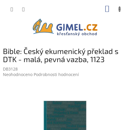
Přejít
NÁKUP
na
obsah
KOŠÍK
Bible: Český ekumenický překlad s
DTK - malá, pevná vazba, 1123
DB3128
Průměrné
Neohodnoceno
Podrobnosti hodnocení
hodnocení
produktu
je
0,0
z
5
hvězdiček.