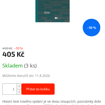
–10 %
450 Kč
–10 %
405 Kč
Měrná
Skladem
(3 ks)
cena:
Můžeme doručit do:
11.8.2026
Přidat do košíku
Hlavní text nového vydání je ve dvou sloupcích, poznámky dole