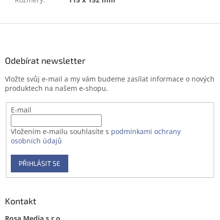
Z
á
p
a
Odebírat newsletter
t
Vložte svůj e-mail a my vám budeme zasílat informace o nových
í
produktech na našem e-shopu.
E-mail
Vložením e-mailu souhlasíte s
podmínkami ochrany
osobních údajů
PŘIHLÁSIT SE
Kontakt
Rosa Media s.r.o.