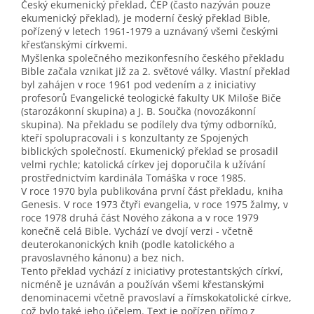
Český ekumenický překlad, ČEP (často nazýván pouze
ekumenický překlad), je moderní český překlad Bible,
pořízený v letech 1961-1979 a uznávaný všemi českými
křesťanskými církvemi.
Myšlenka společného mezikonfesního českého překladu
Bible začala vznikat již za 2. světové války. Vlastní překlad
byl zahájen v roce 1961 pod vedením a z iniciativy
profesorů Evangelické teologické fakulty UK Miloše Biče
(starozákonní skupina) a J. B. Součka (novozákonní
skupina). Na překladu se podílely dva týmy odborníků,
kteří spolupracovali i s konzultanty ze Spojených
biblických společností. Ekumenický překlad se prosadil
velmi rychle; katolická církev jej doporučila k užívání
prostřednictvím kardinála Tomáška v roce 1985.
V roce 1970 byla publikována první část překladu, kniha
Genesis. V roce 1973 čtyři evangelia, v roce 1975 žalmy, v
roce 1978 druhá část Nového zákona a v roce 1979
konečně celá Bible. Vychází ve dvojí verzi - včetně
deuterokanonických knih (podle katolického a
pravoslavného kánonu) a bez nich.
Tento překlad vychází z iniciativy protestantských církví,
nicméně je uznáván a používán všemi křesťanskými
denominacemi včetně pravoslaví a římskokatolické církve,
což bylo také jeho účelem. Text je pořízen přímo z