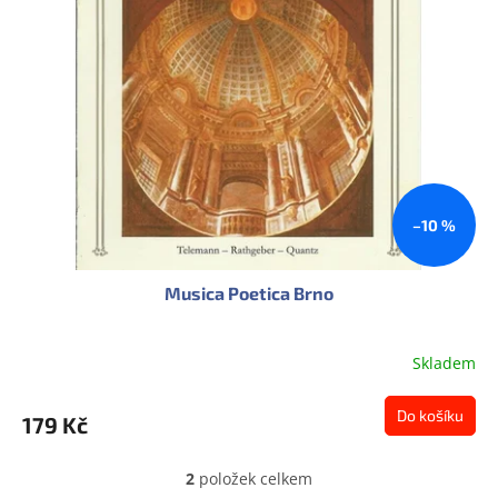
–10 %
Musica Poetica Brno
Skladem
Do košíku
179 Kč
2
položek celkem
O