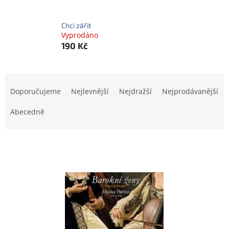
Chci zářit
Vyprodáno
190 Kč
Ř
a
Doporučujeme
Nejlevnější
Nejdražší
Nejprodávanější
z
e
Abecedně
n
í
V
p
Doprodej
ý
r
p
o
i
d
s
u
p
k
r
t
o
ů