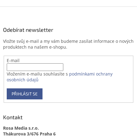
v
l
Z
á
á
d
p
a
a
Odebírat newsletter
c
t
í
Vložte svůj e-mail a my vám budeme zasílat informace o nových
í
p
produktech na našem e-shopu.
r
v
E-mail
k
y
v
Vložením e-mailu souhlasíte s
podmínkami ochrany
ý
osobních údajů
p
i
PŘIHLÁSIT SE
s
u
Kontakt
Rosa Media s.r.o.