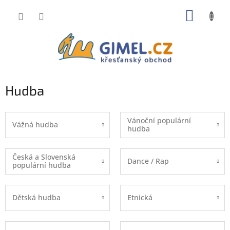
Přejít
NÁKUP
na
obsah
KOŠÍK
Hudba
Vánoční populární
Vážná hudba
hudba
Česká a Slovenská
Dance / Rap
populární hudba
Dětská hudba
Etnická