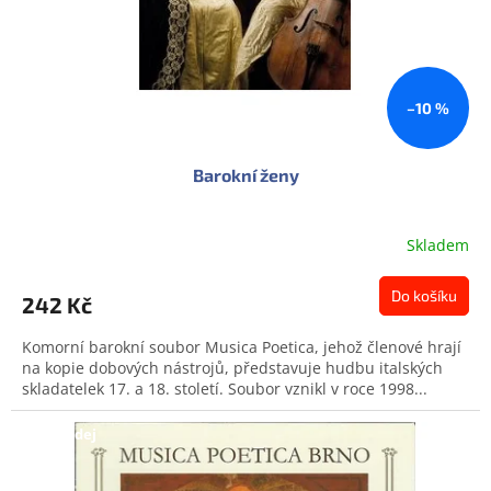
d
u
k
t
ů
–10 %
Barokní ženy
Skladem
Do košíku
242 Kč
Komorní barokní soubor Musica Poetica, jehož členové hrají
na kopie dobových nástrojů, představuje hudbu italských
skladatelek 17. a 18. století. Soubor vznikl v roce 1998...
Doprodej