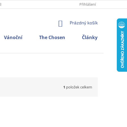
BNÍCH ÚDAJŮ
O NÁS
KONTAKTY
Přihlášení
NÁKUPNÍ
Prázdný košík
KOŠÍK
Vánoční
The Chosen
Články
1
položek celkem