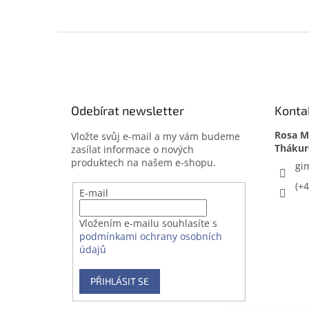
Z
á
p
a
t
Odebírat newsletter
Konta
í
Rosa Me
Vložte svůj e-mail a my vám budeme
zasílat informace o nových
produktech na našem e-shopu.
gi
(+
E-mail
Vložením e-mailu souhlasíte s
podmínkami ochrany osobních
údajů
PŘIHLÁSIT SE