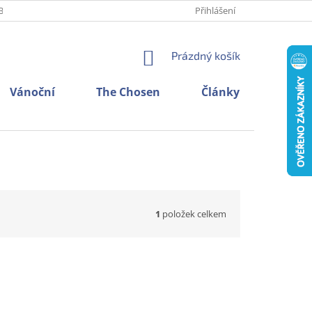
BNÍCH ÚDAJŮ
O NÁS
KONTAKTY
Přihlášení
NÁKUPNÍ
Prázdný košík
KOŠÍK
Vánoční
The Chosen
Články
1
položek celkem