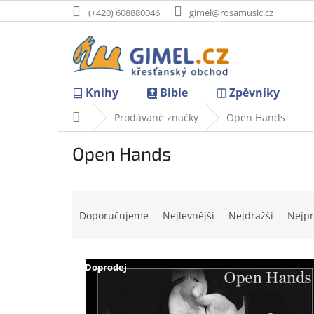
Přejít
(+420) 608880046
gimel@rosamusic.cz
na
obsah
Knihy
Bible
Zpěvníky
Domů
Prodávané značky
Open Hands
Open Hands
Ř
a
Doporučujeme
Nejlevnější
Nejdražší
Nejpr
z
e
V
n
Doprodej
ý
í
p
p
i
r