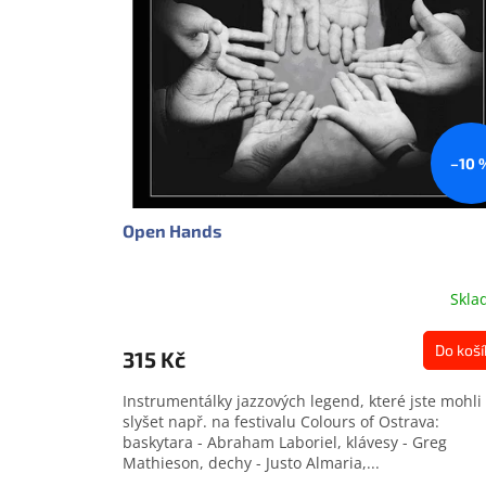
s
o
p
d
r
u
o
k
d
t
u
ů
k
–10 
t
ů
Open Hands
Skla
Do koší
315 Kč
Instrumentálky jazzových legend, které jste mohli
slyšet např. na festivalu Colours of Ostrava:
baskytara - Abraham Laboriel, klávesy - Greg
Mathieson, dechy - Justo Almaria,...