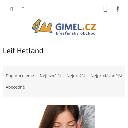
Přejít
NÁKUP
na
obsah
KOŠÍK
Leif Hetland
Ř
a
Doporučujeme
Nejlevnější
Nejdražší
Nejprodávanější
z
e
Abecedně
n
í
V
p
ý
r
p
o
i
d