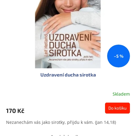
s
u
p
k
r
t
o
ů
d
u
k
t
ů
–5 %
Uzdravení ducha sirotka
Skladem
Do košíku
170 Kč
Nezanechám vás jako sirotky, přijdu k vám. (Jan 14,18)