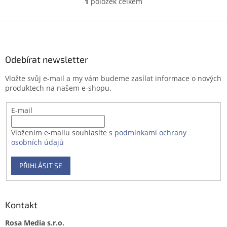
1
položek celkem
O
v
l
Z
á
á
d
p
a
a
Odebírat newsletter
c
t
í
Vložte svůj e-mail a my vám budeme zasílat informace o nových
í
p
produktech na našem e-shopu.
r
v
E-mail
k
y
v
Vložením e-mailu souhlasíte s
podmínkami ochrany
ý
osobních údajů
p
i
PŘIHLÁSIT SE
s
u
Kontakt
Rosa Media s.r.o.