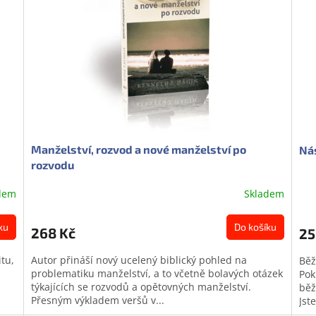
Manželství, rozvod a nové manželství po
Nás
rozvodu
dem
Skladem
ku
Do košíku
268 Kč
25
tu,
Autor přináší nový ucelený biblický pohled na
Běž
problematiku manželství, a to včetně bolavých otázek
Pok
týkajících se rozvodů a opětovných manželství.
běž
Přesným výkladem veršů v...
Jst