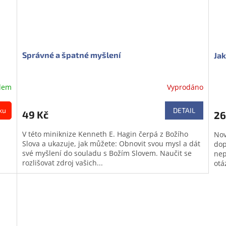
Správné a špatné myšlení
Jak
dem
Vyprodáno
ku
DETAIL
49 Kč
26
V této miniknize Kenneth E. Hagin čerpá z Božího
Nov
Slova a ukazuje, jak můžete: Obnovit svou mysl a dát
dop
své myšlení do souladu s Božím Slovem. Naučit se
nep
rozlišovat zdroj vašich...
otá