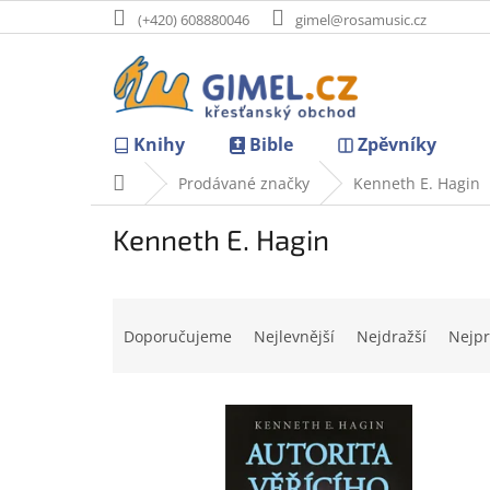
Přejít
(+420) 608880046
gimel@rosamusic.cz
na
obsah
Knihy
Bible
Zpěvníky
Domů
Prodávané značky
Kenneth E. Hagin
Kenneth E. Hagin
Ř
a
Doporučujeme
Nejlevnější
Nejdražší
Nejpr
z
e
V
n
ý
í
p
p
i
r