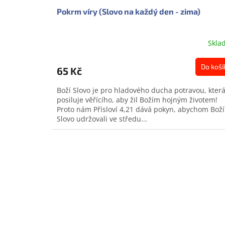
Pokrm víry (Slovo na každý den - zima)
Skla
Do koší
65 Kč
Boží Slovo je pro hladového ducha potravou, kter
posiluje věřícího, aby žil Božím hojným životem!
Proto nám Přísloví 4,21 dává pokyn, abychom Boží
Slovo udržovali ve středu...
Doprodej