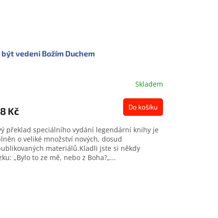
 být vedeni Božím Duchem
Skladem
Do košíku
8 Kč
ý překlad speciálního vydání legendární knihy je
lněn o veliké množství nových, dosud
ublikovaných materiálů.Kladli jste si někdy
zku: „Bylo to ze mě, nebo z Boha?„...