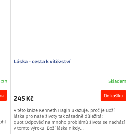
Láska - cesta k vítězství
dem
Skladem
ku
Do košíku
245 Kč
V této knize Kenneth Hagin ukazuje, proč je Boží
láska pro naše životy tak zásadně důležitá:
ohl
quot;Odpověď na mnoho problémů života se nachází
v tomto výroku: Boží láska nikdy...