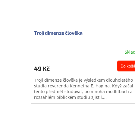
Trojí dimenze člověka
Skla
Do koší
49 Kč
Trojí dimenze člověka je výsledkem dlouholetého
studia reverenda Kennetha E. Hagina. Když začal
tento předmět studovat, po mnoha modlitbách a
rozsáhlém biblickém studiu zjistil,...