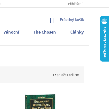
BNÍCH ÚDAJŮ
O NÁS
KONTAKTY
Přihlášení
NÁKUPNÍ
Prázdný košík
KOŠÍK
Vánoční
The Chosen
Články
17
položek celkem