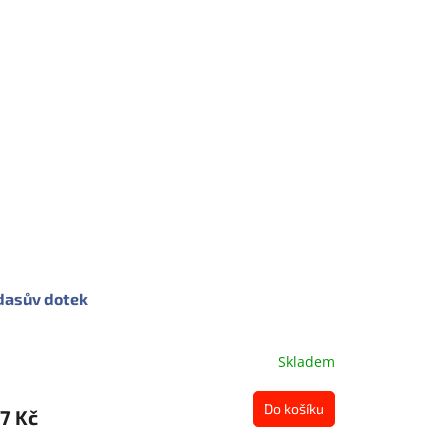
dasův dotek
Skladem
Do košíku
7 Kč