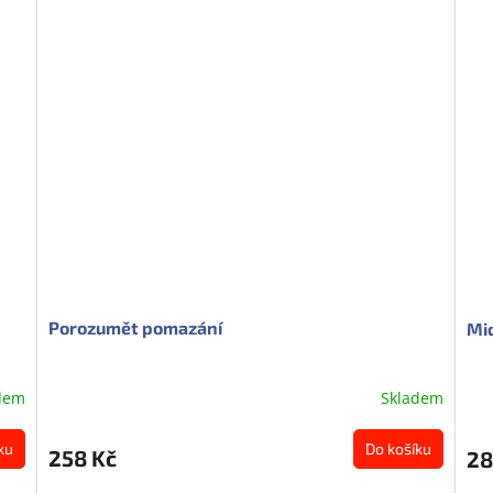
Porozumět pomazání
Mi
dem
Skladem
ku
Do košíku
258 Kč
28