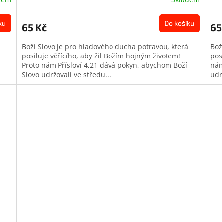
ku
Do košíku
65 Kč
65
á
Boží Slovo je pro hladového ducha potravou, která
Bož
posiluje věřícího, aby žil Božím hojným životem!
pos
Proto nám Přísloví 4,21 dává pokyn, abychom Boží
nám
Slovo udržovali ve středu...
udr