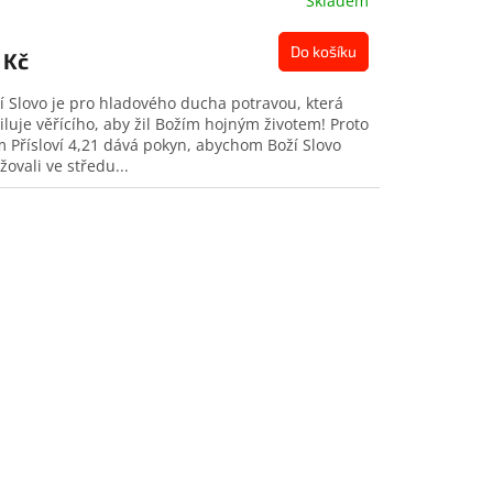
Skladem
Do košíku
 Kč
í Slovo je pro hladového ducha potravou, která
iluje věřícího, aby žil Božím hojným životem! Proto
 Přísloví 4,21 dává pokyn, abychom Boží Slovo
žovali ve středu...