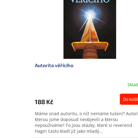
s
o
p
d
r
u
o
k
d
t
u
ů
k
t
ů
Autorita věřícího
Skla
Do koší
188 Kč
Máme snad autoritu, o níž nemáme tušení? Autori
kterou jsme doposud neobjevili a kterou
nepoužíváme? To jsou otázky, které si reverend
Hagin často kladl již jako mladý...