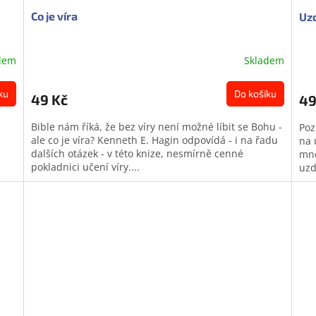
Co je víra
Uzd
dem
Skladem
ku
Do košíku
49 Kč
49
á
Bible nám říká, že bez víry není možné líbit se Bohu -
Poz
ale co je víra? Kenneth E. Hagin odpovídá - i na řadu
na 
dalších otázek - v této knize, nesmírně cenné
mno
pokladnici učení víry....
uzd
Do