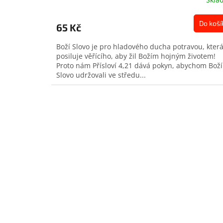
Do koší
65 Kč
Boží Slovo je pro hladového ducha potravou, kter
posiluje věřícího, aby žil Božím hojným životem!
Proto nám Přísloví 4,21 dává pokyn, abychom Boží
Slovo udržovali ve středu...