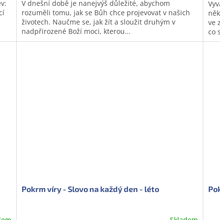
v:
V dnešní době je nanejvýš důležité, abychom
Vyv
cí
rozuměli tomu, jak se Bůh chce projevovat v našich
něk
životech. Naučme se, jak žít a sloužit druhým v
ve 
nadpřirozené Boží moci, kterou...
co 
Pokrm víry - Slovo na každý den - léto
Pok
dem
Skladem