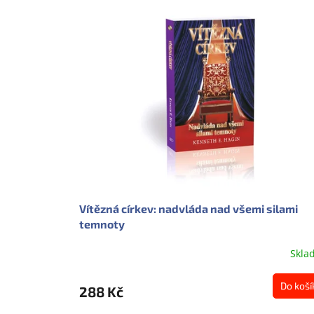
Vítězná církev: nadvláda nad všemi silami
temnoty
Skla
Do koší
288 Kč