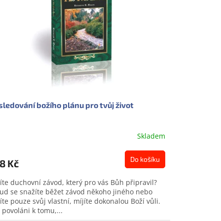
ledování božího plánu pro tvůj život
Skladem
Do košíku
8 Kč
íte duchovní závod, který pro vás Bůh připravil?
ud se snažíte běžet závod někoho jiného nebo
íte pouze svůj vlastní, míjíte dokonalou Boží vůli.
e povoláni k tomu,...