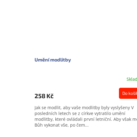
Umění modlitby
Skla
Do koší
258 Kč
Jak se modlit, aby vaše modlitby byly vyslyšeny V
posledních letech se z církve vytratilo umění
modlitby, které ovládali první letniční. Aby však m
Bůh vykonat vše, po čem...