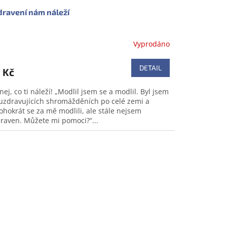
ravení nám náleží
Vyprodáno
DETAIL
 Kč
nej, co ti náleží! „Modlil jsem se a modlil. Byl jsem
uzdravujících shromážděních po celé zemi a
hokrát se za mě modlili, ale stále nejsem
raven. Můžete mi pomoci?“...
prodej