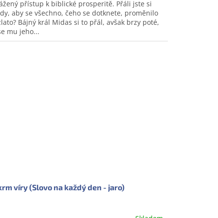
ážený přístup k biblické prosperitě. Přáli jste si
dy, aby se všechno, čeho se dotknete, proměnilo
zlato? Bájný král Midas si to přál, avšak brzy poté,
se mu jeho...
rm víry (Slovo na každý den - jaro)