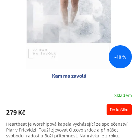
s
u
p
k
r
t
o
ů
d
u
k
t
ů
–10 %
Kam ma zavolá
Skladem
Do košíku
279 Kč
Heartbeat je worshipová kapela vycházející ze společenství
Piar v Prievidzi. Touží zjevovat Otcovo srdce a přinášet
svobodu, radost a Boží přítomnost. Nahrávka je z roku...