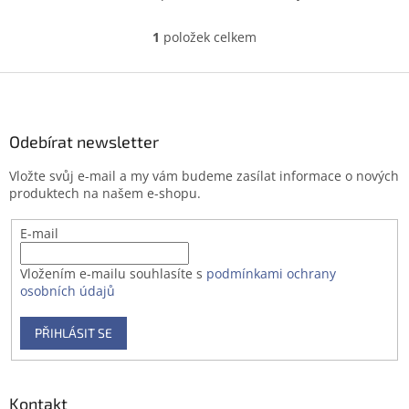
1
položek celkem
O
v
l
Z
á
á
d
p
a
a
Odebírat newsletter
c
t
í
Vložte svůj e-mail a my vám budeme zasílat informace o nových
í
p
produktech na našem e-shopu.
r
v
E-mail
k
y
v
Vložením e-mailu souhlasíte s
podmínkami ochrany
ý
osobních údajů
p
i
PŘIHLÁSIT SE
s
u
Kontakt