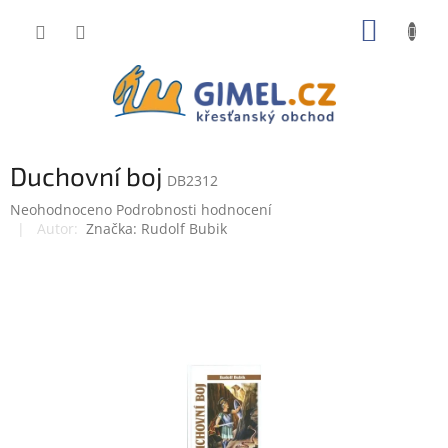
Přejít
NÁKUP
na
obsah
KOŠÍK
Duchovní boj
DB2312
Průměrné
Neohodnoceno
Podrobnosti hodnocení
hodnocení
Značka:
Rudolf Bubik
produktu
je
0,0
z
5
hvězdiček.