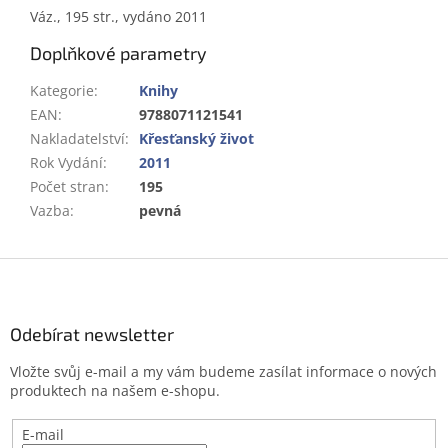
Váz., 195 str., vydáno 2011
Doplňkové parametry
Kategorie
:
Knihy
EAN
:
9788071121541
Nakladatelství
:
Křesťanský život
Rok Vydání
:
2011
Počet stran
:
195
Vazba
:
pevná
Z
á
p
a
Odebírat newsletter
t
Vložte svůj e-mail a my vám budeme zasílat informace o nových
í
produktech na našem e-shopu.
E-mail