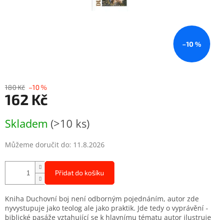
–10 %
180 Kč
–10 %
162 Kč
Měrná
Skladem
(>10 ks)
cena:
Můžeme doručit do:
11.8.2026
Přidat do košíku
Kniha Duchovní boj není odborným pojednáním, autor zde
nyvystupuje jako teolog ale jako praktik. Jde tedy o vyprávění -
biblické pasáže vztahující se k hlavnímu tématu autor ilustruje