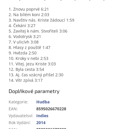
1. Znovu poprvé 6:21
2. Na bílém koni 2:03
3. Navštiv nás. Kriste žádoucí 1:59
4. Čekání 3:27
5. Zavítej k nám. Stvořiteli 3:06
6. Vodotrysk 3:21
7. V ulicívh 3:08
8. Hlasy z pouště 1:47
9. Hvězda 2:50
10. Kroky v nebi 2:53
11. Vítej. Jezu Kriste 3:03
12. Byla cesta 3:54
13. Aj. čas vzácný přišel 2:30
14. Vítr zpívá 3:17
Doplňkové parametry
Kategorie
:
Hudba
EAN
:
8595026670228
Vydavatelsví
:
Indies
Rok Vydání
:
2014