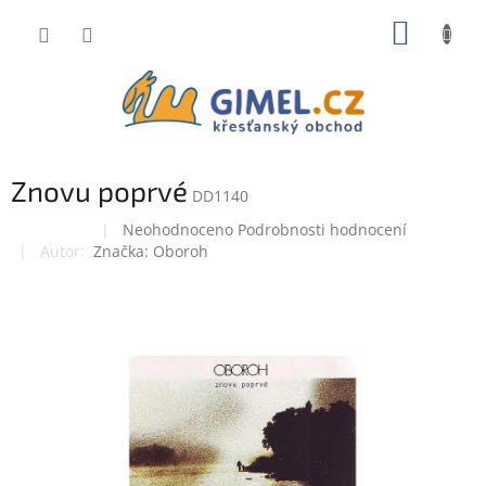
Přejít
NÁKUP
na
obsah
KOŠÍK
Znovu poprvé
DD1140
Průměrné
Neohodnoceno
Podrobnosti hodnocení
Doprodej
hodnocení
Značka:
Oboroh
produktu
je
0,0
z
5
hvězdiček.