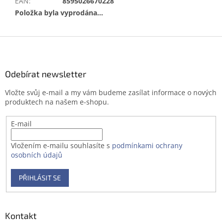
EAN
:
8595026670228
Položka byla vyprodána…
Z
á
p
a
Odebírat newsletter
t
Vložte svůj e-mail a my vám budeme zasílat informace o nových
í
produktech na našem e-shopu.
E-mail
Vložením e-mailu souhlasíte s
podmínkami ochrany
osobních údajů
PŘIHLÁSIT SE
Kontakt