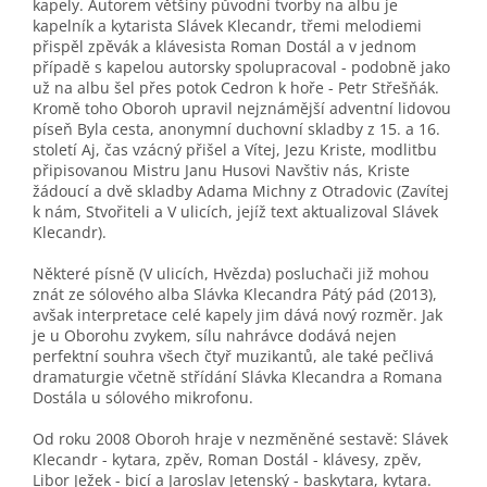
kapely. Autorem většiny původní tvorby na albu je
kapelník a kytarista Slávek Klecandr, třemi melodiemi
přispěl zpěvák a klávesista Roman Dostál a v jednom
případě s kapelou autorsky spolupracoval - podobně jako
už na albu šel přes potok Cedron k hoře - Petr Střešňák.
Kromě toho Oboroh upravil nejznámější adventní lidovou
píseň Byla cesta, anonymní duchovní skladby z 15. a 16.
století Aj, čas vzácný přišel a Vítej, Jezu Kriste, modlitbu
připisovanou Mistru Janu Husovi Navštiv nás, Kriste
žádoucí a dvě skladby Adama Michny z Otradovic (Zavítej
k nám, Stvořiteli a V ulicích, jejíž text aktualizoval Slávek
Klecandr).
Některé písně (V ulicích, Hvězda) posluchači již mohou
znát ze sólového alba Slávka Klecandra Pátý pád (2013),
avšak interpretace celé kapely jim dává nový rozměr. Jak
je u Oborohu zvykem, sílu nahrávce dodává nejen
perfektní souhra všech čtyř muzikantů, ale také pečlivá
dramaturgie včetně střídání Slávka Klecandra a Romana
Dostála u sólového mikrofonu.
Od roku 2008 Oboroh hraje v nezměněné sestavě: Slávek
Klecandr - kytara, zpěv, Roman Dostál - klávesy, zpěv,
Libor Ježek - bicí a Jaroslav Jetenský - baskytara, kytara.