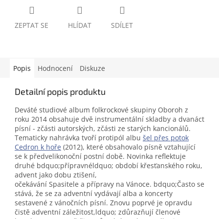
ZEPTAT SE
HLÍDAT
SDÍLET
Popis
Hodnocení
Diskuze
Detailní popis produktu
Deváté studiové album folkrockové skupiny Oboroh z
roku 2014 obsahuje dvě instrumentální skladby a dvanáct
písní - zčásti autorských, zčásti ze starých kancionálů.
Tematicky nahrávka tvoří protipól albu
šel přes potok
Cedron k hoře
(2012), které obsahovalo písně vztahující
se k předvelikonoční postní době. Novinka reflektuje
druhé bdquo;přípravnéldquo; období křesťanského roku,
advent jako dobu ztišení,
očekávání Spasitele a přípravy na Vánoce. bdquo;Často se
stává, že se za adventní vydávají alba a koncerty
sestavené z vánočních písní. Znovu poprvé je opravdu
čistě adventní záležitost,ldquo; zdůrazňují členové