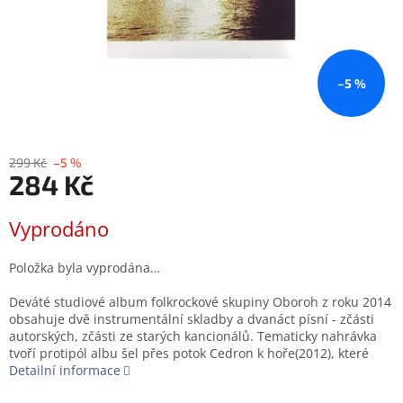
–5 %
299 Kč
–5 %
284 Kč
Měrná
Vyprodáno
cena:
Položka byla vyprodána…
Deváté studiové album folkrockové skupiny Oboroh z roku 2014
obsahuje dvě instrumentální skladby a dvanáct písní - zčásti
autorských, zčásti ze starých kancionálů. Tematicky nahrávka
tvoří protipól albu šel přes potok Cedron k hoře(2012), které
Detailní informace