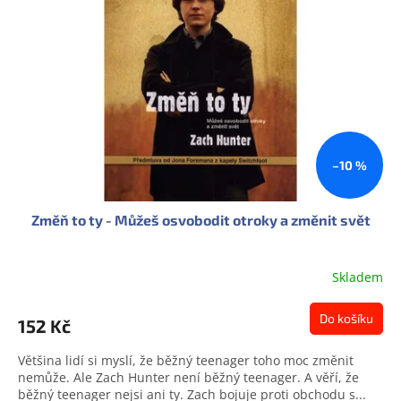
s
u
p
k
r
t
o
ů
d
u
k
t
ů
–10 %
Změň to ty - Můžeš osvobodit otroky a změnit svět
Skladem
Do košíku
152 Kč
Většina lidí si myslí, že běžný teenager toho moc změnit
nemůže. Ale Zach Hunter není běžný teenager. A věří, že
běžný teenager nejsi ani ty. Zach bojuje proti obchodu s...