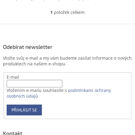
1
položek celkem
O
v
l
Z
á
á
d
p
a
a
Odebírat newsletter
c
t
í
Vložte svůj e-mail a my vám budeme zasílat informace o nových
í
p
produktech na našem e-shopu.
r
v
E-mail
k
y
v
Vložením e-mailu souhlasíte s
podmínkami ochrany
ý
osobních údajů
p
i
PŘIHLÁSIT SE
s
u
Kontakt