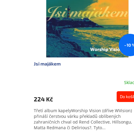
s
o
p
d
r
u
o
k
d
t
u
ů
k
–10 
t
ů
Jsi majákem
Skla
Do koší
224 Kč
Třetí album kapelyWorship Vision (dříve WVision)
přináší čerstvou várku překladů oblíbených
zahraničních chval od Rend Collective, Hillsongu,
Matta Redmana či Delirious?. Tyto...