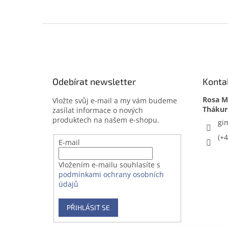
Z
á
p
a
t
Odebírat newsletter
Konta
í
Rosa Me
Vložte svůj e-mail a my vám budeme
zasílat informace o nových
produktech na našem e-shopu.
gi
(+
E-mail
Vložením e-mailu souhlasíte s
podmínkami ochrany osobních
údajů
PŘIHLÁSIT SE