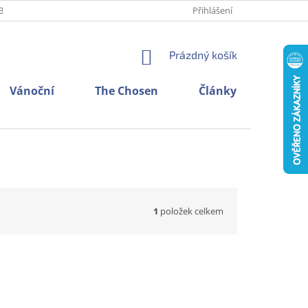
BNÍCH ÚDAJŮ
O NÁS
KONTAKTY
Přihlášení
NÁKUPNÍ
Prázdný košík
KOŠÍK
Vánoční
The Chosen
Články
1
položek celkem