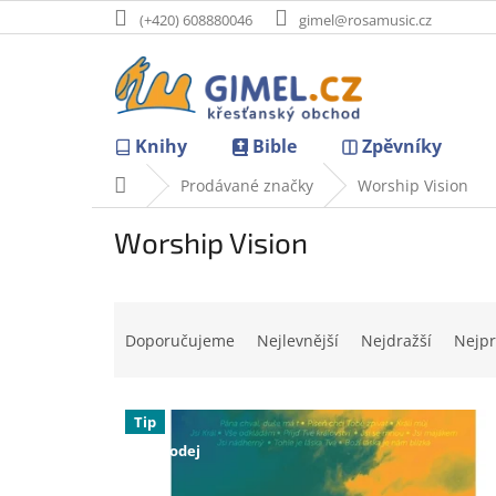
Přejít
(+420) 608880046
gimel@rosamusic.cz
na
obsah
Knihy
Bible
Zpěvníky
Domů
Prodávané značky
Worship Vision
Worship Vision
Ř
a
Doporučujeme
Nejlevnější
Nejdražší
Nejpr
z
e
V
n
Tip
ý
í
Doprodej
p
p
i
r