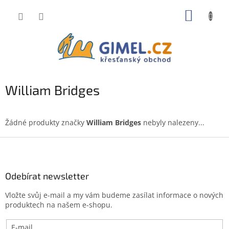
Přejít
NÁKUP
na
obsah
KOŠÍK
William Bridges
Žádné produkty značky
William Bridges
nebyly nalezeny...
Z
á
p
a
Odebírat newsletter
t
Vložte svůj e-mail a my vám budeme zasílat informace o nových
í
produktech na našem e-shopu.
E-mail