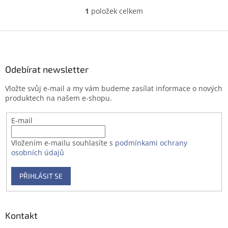
1
položek celkem
O
v
l
Z
á
á
d
p
a
a
Odebírat newsletter
c
t
í
Vložte svůj e-mail a my vám budeme zasílat informace o nových
í
p
produktech na našem e-shopu.
r
v
E-mail
k
y
v
Vložením e-mailu souhlasíte s
podmínkami ochrany
ý
osobních údajů
p
i
PŘIHLÁSIT SE
s
u
Kontakt