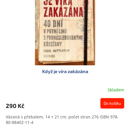
s
u
p
k
r
t
o
ů
d
u
k
t
ů
Když je víra zakázána
Skladem
Do košíku
290 Kč
Vázaná s přebalem, 14 × 21 cm, počet stran 276 ISBN 978-
80-88402-11-4