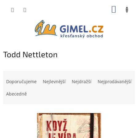
Přejít
NÁKUP
na
obsah
KOŠÍK
Todd Nettleton
Ř
a
Doporučujeme
Nejlevnější
Nejdražší
Nejprodávanější
z
e
Abecedně
n
í
V
p
ý
r
p
o
i
d