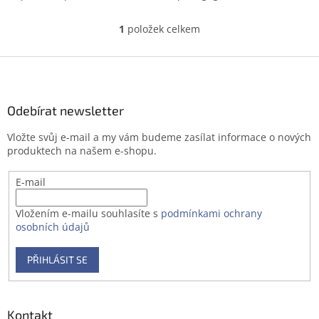
1
položek celkem
O
v
l
Z
á
á
d
p
a
a
Odebírat newsletter
c
t
í
Vložte svůj e-mail a my vám budeme zasílat informace o nových
í
p
produktech na našem e-shopu.
r
v
E-mail
k
y
v
Vložením e-mailu souhlasíte s
podmínkami ochrany
ý
osobních údajů
p
i
PŘIHLÁSIT SE
s
u
Kontakt