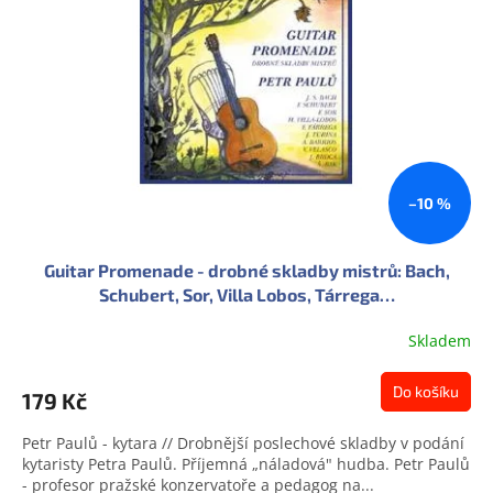
s
u
p
k
r
t
o
ů
d
u
k
t
ů
–10 %
Guitar Promenade - drobné skladby mistrů: Bach,
Schubert, Sor, Villa Lobos, Tárrega…
Skladem
Do košíku
179 Kč
Petr Paulů - kytara // Drobnější poslechové skladby v podání
kytaristy Petra Paulů. Příjemná „náladová" hudba. Petr Paulů
- profesor pražské konzervatoře a pedagog na...