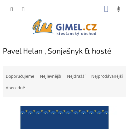
Přejít
NÁKUP
na
obsah
KOŠÍK
Pavel Helan , Sonjašnyk & hosté
Ř
a
Doporučujeme
Nejlevnější
Nejdražší
Nejprodávanější
z
e
Abecedně
n
í
V
p
ý
r
p
o
i
d