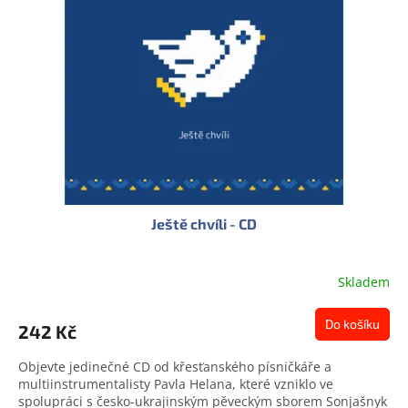
s
u
p
k
r
t
o
ů
d
u
k
t
ů
Ještě chvíli - CD
Skladem
Do košíku
242 Kč
Objevte jedinečné CD od křesťanského písničkáře a
multiinstrumentalisty Pavla Helana, které vzniklo ve
spolupráci s česko-ukrajinským pěveckým sborem Sonjašnyk