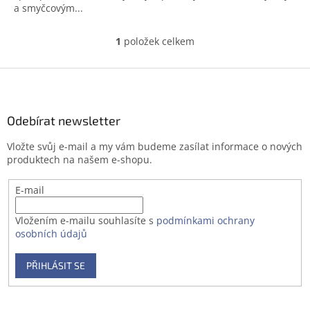
a smyčcovým...
1
položek celkem
O
v
l
Z
á
á
d
p
a
a
Odebírat newsletter
c
t
í
Vložte svůj e-mail a my vám budeme zasílat informace o nových
í
p
produktech na našem e-shopu.
r
v
E-mail
k
y
v
Vložením e-mailu souhlasíte s
podmínkami ochrany
ý
osobních údajů
p
i
PŘIHLÁSIT SE
s
u