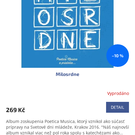
s
u
p
k
r
t
o
ů
d
u
k
t
ů
–10 %
Milosrdne
Vyprodáno
DETAIL
269 Kč
Album zoskupenia Poetica Musica, ktorý vznikol ako súčasť
prípravy na Svetové dni mládeže, Krakov 2016. "Náš najnovší
album vznikal viac než pol roka spolu s katechézami ako...