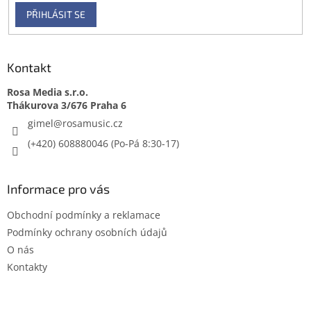
i
PŘIHLÁSIT SE
s
u
Kontakt
Rosa Media s.r.o.
gimel
@
rosamusic.cz
(+420) 608880046
Informace pro vás
Obchodní podmínky a reklamace
Podmínky ochrany osobních údajů
O nás
Kontakty