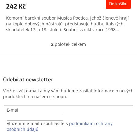
Do košíku
242 Kč
Komorní barokní soubor Musica Poetica, jehož členové hrají
na kopie dobových nástrojů, představuje hudbu italských
skladatelek 17. a 18. století. Soubor vznikl v roce 1998...
2
položek celkem
O
v
l
Z
á
á
d
p
a
a
Odebírat newsletter
c
t
í
Vložte svůj e-mail a my vám budeme zasílat informace o nových
í
p
produktech na našem e-shopu.
r
v
E-mail
k
y
v
Vložením e-mailu souhlasíte s
podmínkami ochrany
ý
osobních údajů
p