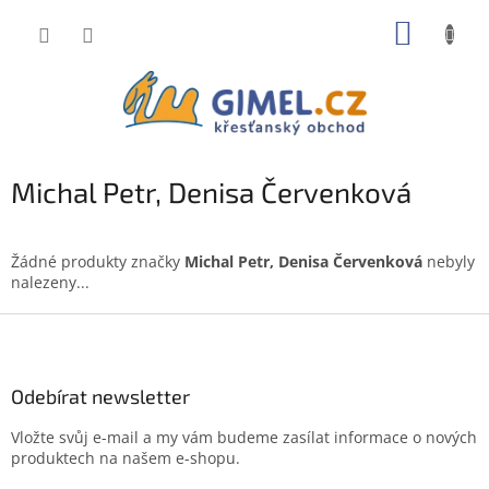
Přejít
NÁKUP
na
obsah
KOŠÍK
Michal Petr, Denisa Červenková
Žádné produkty značky
Michal Petr, Denisa Červenková
nebyly
nalezeny...
Z
á
p
a
Odebírat newsletter
t
Vložte svůj e-mail a my vám budeme zasílat informace o nových
í
produktech na našem e-shopu.