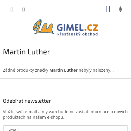
Přejít
NÁKUP
na
obsah
KOŠÍK
Martin Luther
Žádné produkty značky
Martin Luther
nebyly nalezeny...
Z
á
p
a
Odebírat newsletter
t
Vložte svůj e-mail a my vám budeme zasílat informace o nových
í
produktech na našem e-shopu.
E-mail