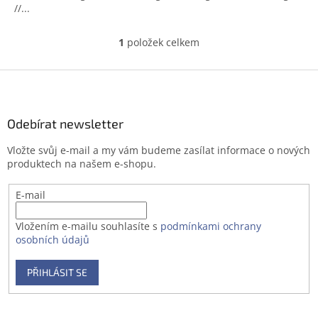
//...
1
položek celkem
O
v
l
Z
á
á
d
p
a
a
Odebírat newsletter
c
t
í
Vložte svůj e-mail a my vám budeme zasílat informace o nových
í
p
produktech na našem e-shopu.
r
v
E-mail
k
y
v
Vložením e-mailu souhlasíte s
podmínkami ochrany
ý
osobních údajů
p
i
PŘIHLÁSIT SE
s
u