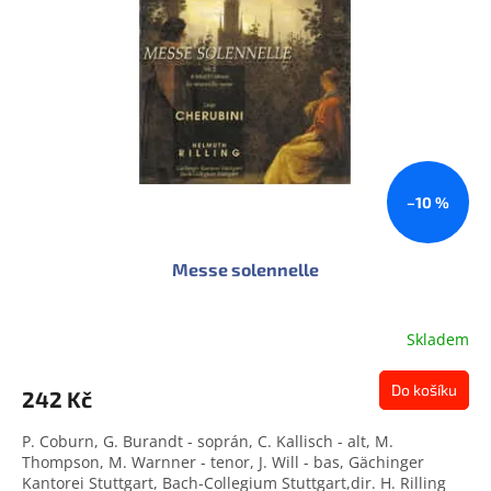
s
u
p
k
r
t
o
ů
d
u
k
t
ů
–10 %
Messe solennelle
Skladem
Do košíku
242 Kč
P. Coburn, G. Burandt - soprán, C. Kallisch - alt, M.
Thompson, M. Warnner - tenor, J. Will - bas, Gächinger
Kantorei Stuttgart, Bach-Collegium Stuttgart,dir. H. Rilling