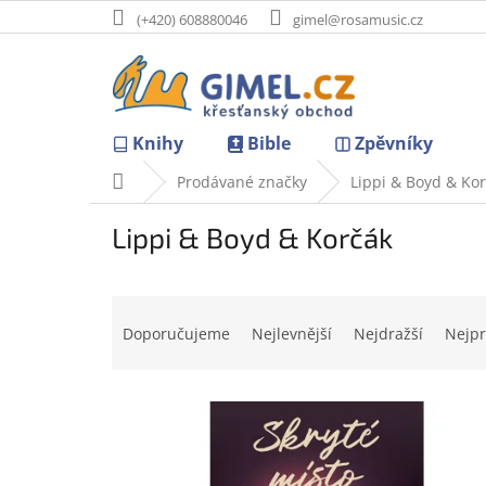
Přejít
(+420) 608880046
gimel@rosamusic.cz
na
obsah
Knihy
Bible
Zpěvníky
Domů
Prodávané značky
Lippi & Boyd & Ko
Lippi & Boyd & Korčák
Ř
a
Doporučujeme
Nejlevnější
Nejdražší
Nejpr
z
e
V
n
ý
í
p
p
i
r