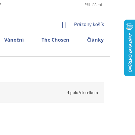
BNÍCH ÚDAJŮ
O NÁS
KONTAKTY
Přihlášení
NÁKUPNÍ
Prázdný košík
KOŠÍK
Vánoční
The Chosen
Články
1
položek celkem