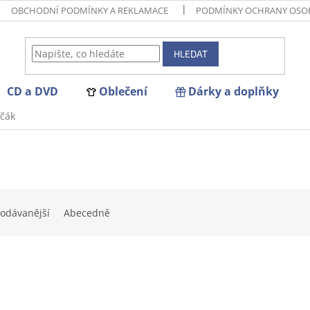
OBCHODNÍ PODMÍNKY A REKLAMACE
PODMÍNKY OCHRANY OSO
HLEDAT
CD a DVD
Oblečení
Dárky a doplňky
rčák
odávanější
Abecedně