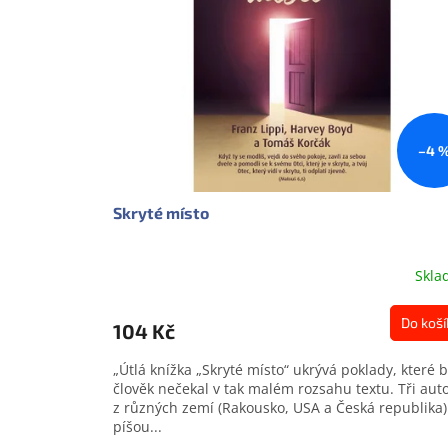
s
o
p
d
r
u
o
k
d
t
u
ů
k
–4 
t
ů
Skryté místo
Skla
Do koší
104 Kč
„Útlá knížka „Skryté místo“ ukrývá poklady, které 
člověk nečekal v tak malém rozsahu textu. Tři auto
z různých zemí (Rakousko, USA a Česká republika)
píšou...