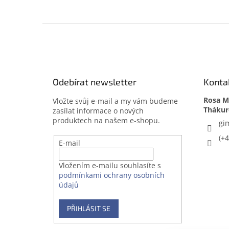
Z
á
p
a
t
Odebírat newsletter
Konta
í
Rosa Me
Vložte svůj e-mail a my vám budeme
zasílat informace o nových
produktech na našem e-shopu.
gi
(+
E-mail
Vložením e-mailu souhlasíte s
podmínkami ochrany osobních
údajů
PŘIHLÁSIT SE