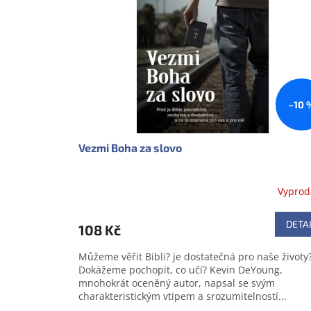
s
o
p
d
r
u
o
k
d
t
u
ů
k
–10 
t
ů
Vezmi Boha za slovo
Vypro
DETA
108 Kč
Můžeme věřit Bibli? je dostatečná pro naše životy
Dokážeme pochopit, co učí? Kevin DeYoung,
mnohokrát oceněný autor, napsal se svým
charakteristickým vtipem a srozumitelností...