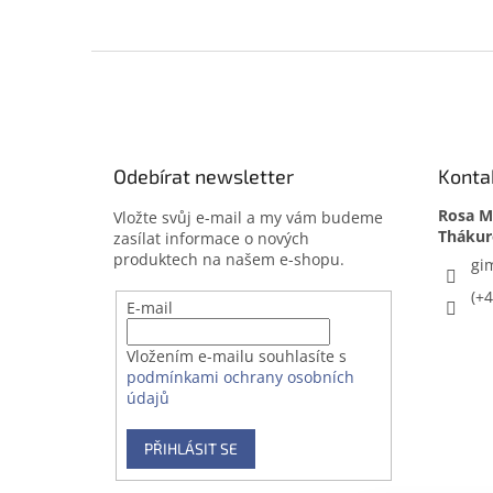
Z
á
p
a
t
Odebírat newsletter
Konta
í
Rosa Me
Vložte svůj e-mail a my vám budeme
zasílat informace o nových
produktech na našem e-shopu.
gi
(+
E-mail
Vložením e-mailu souhlasíte s
podmínkami ochrany osobních
údajů
PŘIHLÁSIT SE