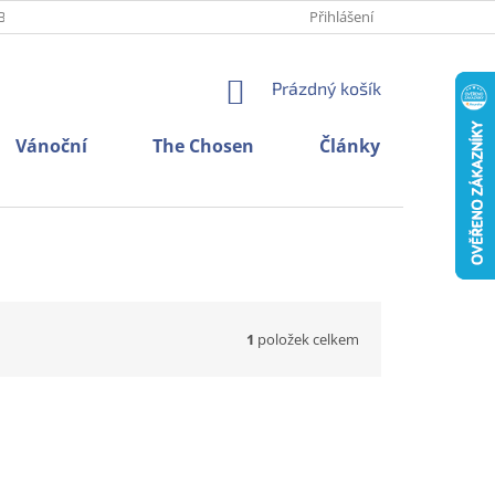
BNÍCH ÚDAJŮ
O NÁS
KONTAKTY
Přihlášení
NÁKUPNÍ
Prázdný košík
KOŠÍK
Vánoční
The Chosen
Články
1
položek celkem