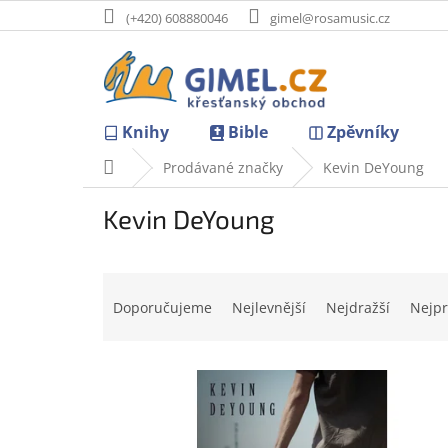
Přejít
(+420) 608880046
gimel@rosamusic.cz
na
obsah
Knihy
Bible
Zpěvníky
Domů
Prodávané značky
Kevin DeYoung
Kevin DeYoung
Ř
a
Doporučujeme
Nejlevnější
Nejdražší
Nejpr
z
e
V
n
ý
í
p
p
i
r