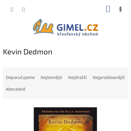
Přejít
NÁKUP
na
obsah
KOŠÍK
Kevin Dedmon
Ř
a
Doporučujeme
Nejlevnější
Nejdražší
Nejprodávanější
z
e
Abecedně
n
í
V
p
ý
r
p
o
i
d