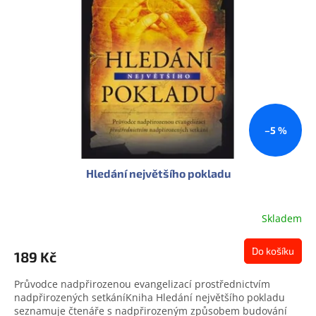
s
u
p
k
r
t
o
ů
d
u
k
t
ů
–5 %
Hledání největšího pokladu
Skladem
Do košíku
189 Kč
Průvodce nadpřirozenou evangelizací prostřednictvím
nadpřirozených setkáníKniha Hledání největšího pokladu
seznamuje čtenáře s nadpřirozeným způsobem budování