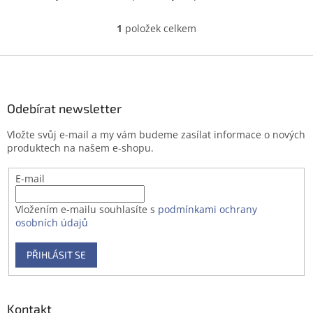
1
položek celkem
O
v
l
Z
á
á
d
p
a
a
Odebírat newsletter
c
t
í
Vložte svůj e-mail a my vám budeme zasílat informace o nových
í
p
produktech na našem e-shopu.
r
v
E-mail
k
y
v
Vložením e-mailu souhlasíte s
podmínkami ochrany
ý
osobních údajů
p
i
PŘIHLÁSIT SE
s
u
Kontakt