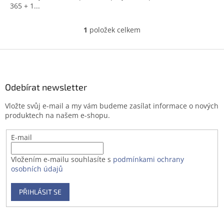
365 + 1...
1
položek celkem
O
v
l
Z
á
á
d
p
a
a
Odebírat newsletter
c
t
í
Vložte svůj e-mail a my vám budeme zasílat informace o nových
í
p
produktech na našem e-shopu.
r
v
E-mail
k
y
v
Vložením e-mailu souhlasíte s
podmínkami ochrany
ý
osobních údajů
p
i
PŘIHLÁSIT SE
s
u