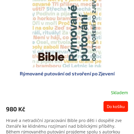
s
u
p
k
r
t
o
ů
d
u
k
t
ů
Rýmované putování od stvoření po Zjevení
Skladem
Do košíku
980 Kč
Hravé a netradiční zpracování Bible pro děti i dospělé zve
čtenáře ke klidnému rozjímaní nad biblickými příběhy.
Během rýmovaného putování projdeme spolu s autorkou