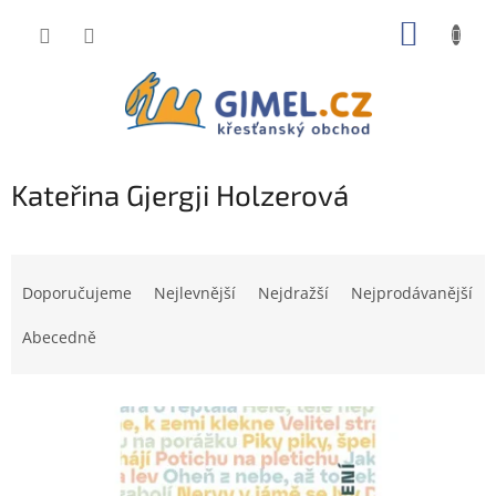
Přejít
NÁKUP
na
obsah
KOŠÍK
Kateřina Gjergji Holzerová
Ř
a
Doporučujeme
Nejlevnější
Nejdražší
Nejprodávanější
z
e
Abecedně
n
í
V
p
ý
r
p
o
i
d