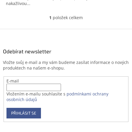
nakažlivou...
1
položek celkem
O
v
l
Z
á
á
d
p
a
a
Odebírat newsletter
c
t
í
Vložte svůj e-mail a my vám budeme zasílat informace o nových
í
p
produktech na našem e-shopu.
r
v
E-mail
k
y
v
Vložením e-mailu souhlasíte s
podmínkami ochrany
ý
osobních údajů
p
i
PŘIHLÁSIT SE
s
u