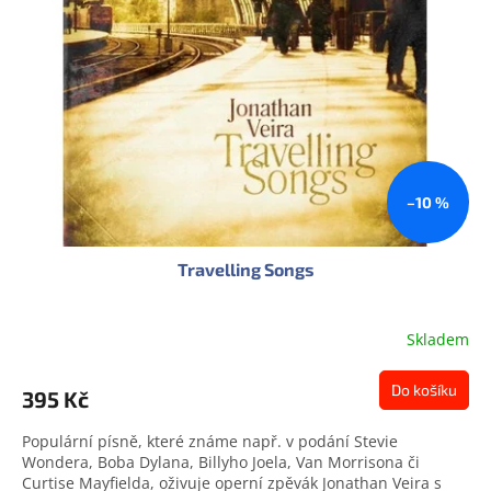
s
u
p
k
r
t
o
ů
d
u
k
t
ů
–10 %
Travelling Songs
Skladem
Do košíku
395 Kč
Populární písně, které známe např. v podání Stevie
Wondera, Boba Dylana, Billyho Joela, Van Morrisona či
Curtise Mayfielda, oživuje operní zpěvák Jonathan Veira s