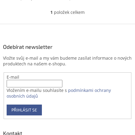
1
položek celkem
O
v
l
Z
á
á
d
p
a
a
Odebírat newsletter
c
t
í
Vložte svůj e-mail a my vám budeme zasílat informace o nových
í
p
produktech na našem e-shopu.
r
v
E-mail
k
y
v
Vložením e-mailu souhlasíte s
podmínkami ochrany
ý
osobních údajů
p
i
PŘIHLÁSIT SE
s
u
Kontakt