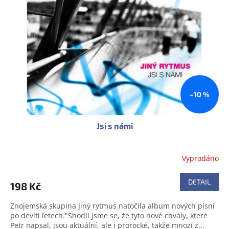
s
u
p
k
r
t
o
ů
d
u
k
t
ů
–10 %
Jsi s námi
Vyprodáno
DETAIL
198 Kč
Znojemská skupina Jiný rytmus natočila album nových písní
po devíti letech."Shodli jsme se, že tyto nové chvály, které
Petr napsal, jsou aktuální, ale i prorocké, takže mnozí z...