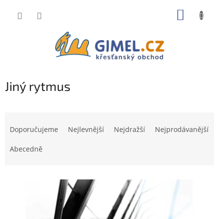
Přejít
NÁKUP
na
obsah
KOŠÍK
Jiný rytmus
Ř
a
Doporučujeme
Nejlevnější
Nejdražší
Nejprodávanější
z
e
Abecedně
n
í
V
p
ý
r
p
o
i
d