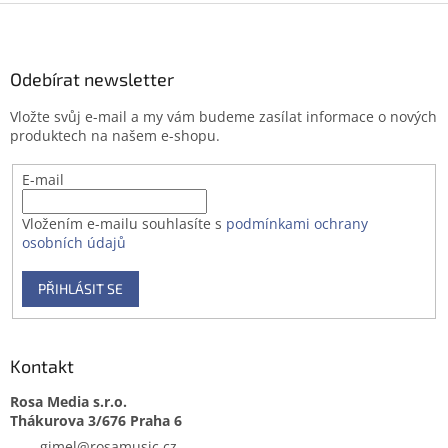
l
Z
á
á
d
p
a
a
Odebírat newsletter
c
t
í
Vložte svůj e-mail a my vám budeme zasílat informace o nových
í
p
produktech na našem e-shopu.
r
v
E-mail
k
y
v
Vložením e-mailu souhlasíte s
podmínkami ochrany
ý
osobních údajů
p
i
PŘIHLÁSIT SE
s
u
Kontakt
Rosa Media s.r.o.
gimel
@
rosamusic.cz