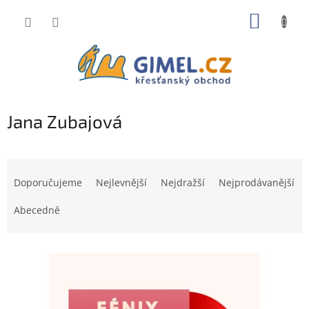
Přejít
NÁKUP
na
obsah
KOŠÍK
Jana Zubajová
Ř
a
Doporučujeme
Nejlevnější
Nejdražší
Nejprodávanější
z
e
Abecedně
n
í
V
p
ý
r
p
o
i
d