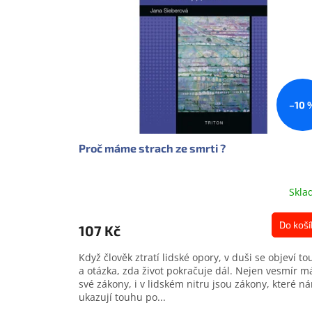
s
o
p
d
r
u
o
k
d
t
u
ů
k
–10 
t
ů
Proč máme strach ze smrti ?
Skla
Do koší
107 Kč
Když člověk ztratí lidské opory, v duši se objeví t
a otázka, zda život pokračuje dál. Nejen vesmír m
své zákony, i v lidském nitru jsou zákony, které n
ukazují touhu po...