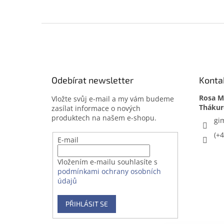
Z
á
p
a
t
Odebírat newsletter
Konta
í
Rosa Me
Vložte svůj e-mail a my vám budeme
zasílat informace o nových
produktech na našem e-shopu.
gi
(+
E-mail
Vložením e-mailu souhlasíte s
podmínkami ochrany osobních
údajů
PŘIHLÁSIT SE