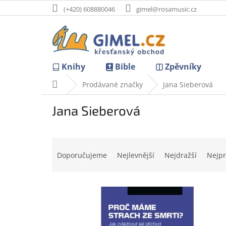
Přejít
(+420) 608880046
gimel@rosamusic.cz
na
obsah
Knihy
Bible
Zpěvníky
Domů
Prodávané značky
Jana Sieberová
Jana Sieberová
Ř
a
Doporučujeme
Nejlevnější
Nejdražší
Nejpr
z
e
V
n
ý
í
p
p
i
r