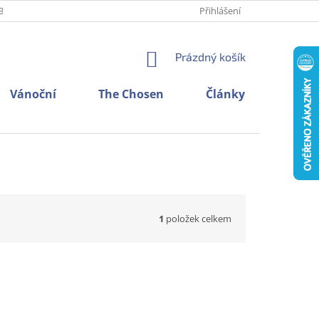
BNÍCH ÚDAJŮ
O NÁS
KONTAKTY
Přihlášení
NÁKUPNÍ
Prázdný košík
KOŠÍK
Vánoční
The Chosen
Články
1
položek celkem