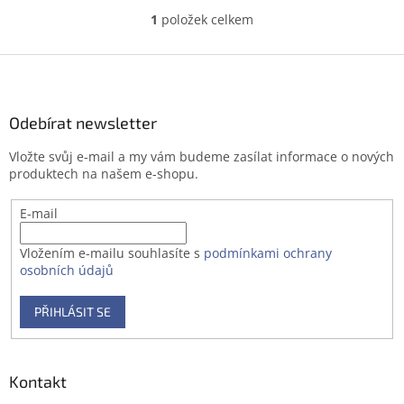
1
položek celkem
O
v
l
Z
á
á
d
p
a
a
Odebírat newsletter
c
t
í
Vložte svůj e-mail a my vám budeme zasílat informace o nových
í
p
produktech na našem e-shopu.
r
v
E-mail
k
y
v
Vložením e-mailu souhlasíte s
podmínkami ochrany
ý
osobních údajů
p
i
PŘIHLÁSIT SE
s
u
Kontakt