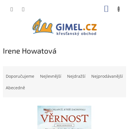
Přejít
NÁKUP
na
obsah
KOŠÍK
Irene Howatová
Ř
a
Doporučujeme
Nejlevnější
Nejdražší
Nejprodávanější
z
e
Abecedně
n
í
V
p
ý
r
p
o
i
d