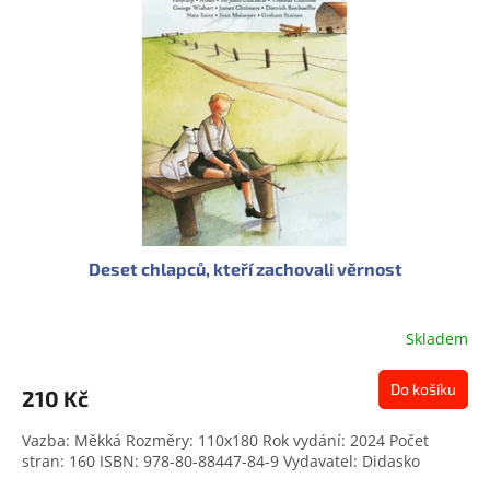
s
u
p
k
r
t
o
ů
d
u
k
t
ů
Deset chlapců, kteří zachovali věrnost
Skladem
Do košíku
210 Kč
Vazba: Měkká Rozměry: 110x180 Rok vydání: 2024 Počet
stran: 160 ISBN: 978-80-88447-84-9 Vydavatel: Didasko