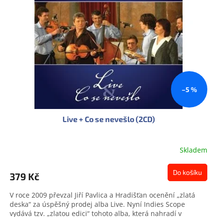
s
u
p
k
r
t
o
ů
d
u
k
t
ů
–5 %
Live + Co se nevešlo (2CD)
Skladem
Do košíku
379 Kč
V roce 2009 převzal Jiří Pavlica a Hradišťan ocenění „zlatá
deska“ za úspěšný prodej alba Live. Nyní Indies Scope
vydává tzv. „zlatou edici“ tohoto alba, která nahradí v