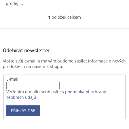
prodeji...
1
položek celkem
O
v
l
Z
á
á
d
p
a
a
Odebírat newsletter
c
t
í
Vložte svůj e-mail a my vám budeme zasílat informace o nových
í
p
produktech na našem e-shopu.
r
v
E-mail
k
y
v
Vložením e-mailu souhlasíte s
podmínkami ochrany
ý
osobních údajů
p
i
PŘIHLÁSIT SE
s
u