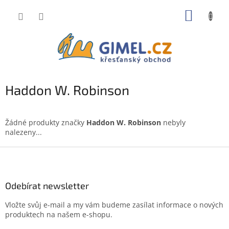
Přejít
NÁKUP
na
obsah
KOŠÍK
Haddon W. Robinson
Žádné produkty značky
Haddon W. Robinson
nebyly
nalezeny...
Z
á
p
a
Odebírat newsletter
t
Vložte svůj e-mail a my vám budeme zasílat informace o nových
í
produktech na našem e-shopu.