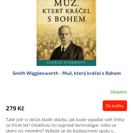
s
u
p
k
r
t
o
ů
d
u
k
t
ů
Smith Wigglesworth - Muž, který kráčel s Bohem
Skladem
Do košíku
279 Kč
Také jste si občas kladli otázku, jak bude vypadat svět třeba
za třicet let? Ovládnou ho suprové technologie, nebo se
skoro nic nezmění? Vydejte se do budoucnosti spolu s...