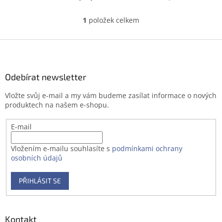
1
položek celkem
O
v
l
Z
á
á
d
p
a
a
Odebírat newsletter
c
t
í
Vložte svůj e-mail a my vám budeme zasílat informace o nových
í
p
produktech na našem e-shopu.
r
v
E-mail
k
y
v
Vložením e-mailu souhlasíte s
podmínkami ochrany
ý
osobních údajů
p
i
PŘIHLÁSIT SE
s
u
Kontakt