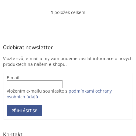
1
položek celkem
O
v
l
Z
á
á
d
p
a
a
Odebírat newsletter
c
t
í
Vložte svůj e-mail a my vám budeme zasílat informace o nových
í
p
produktech na našem e-shopu.
r
v
E-mail
k
y
v
Vložením e-mailu souhlasíte s
podmínkami ochrany
ý
osobních údajů
p
i
PŘIHLÁSIT SE
s
u
Kontakt