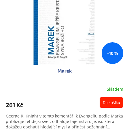
s
u
p
k
r
t
o
ů
d
u
k
t
ů
–10 %
Marek
Skladem
Průměrné
hodnocení
produktu
Do košíku
261 Kč
je
0,0
George R. Knight v tomto komentáři k Evangeliu podle Marka
z
přibližuje tehdejší svět, odhaluje tajemství o Ježíši, která
5
dokážou obohatit hledající mysl a přinést požehnání...
hvězdiček.