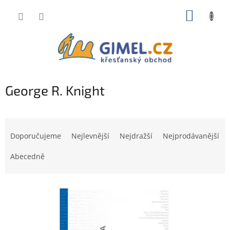
Přejít
NÁKUP
na
obsah
KOŠÍK
George R. Knight
Ř
a
Doporučujeme
Nejlevnější
Nejdražší
Nejprodávanější
z
e
Abecedně
n
í
V
p
ý
r
p
o
i
d