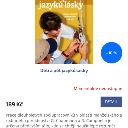
s
u
p
k
r
t
o
ů
d
u
k
t
ů
–10 %
Děti a pět jazyků lásky
Momentálně nedostupné
DETAIL
189 Kč
Práce dlouholetých spolupracovníků v oblasti manželského a
rodinného poradenství G. Chapmana a R. Campbella je
určena především těm, kdo se chtějí naučit lépe rozumět