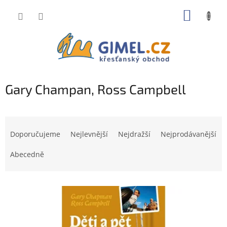
Přejít
NÁKUP
na
obsah
KOŠÍK
Gary Champan, Ross Campbell
Ř
a
Doporučujeme
Nejlevnější
Nejdražší
Nejprodávanější
z
e
Abecedně
n
í
V
p
Doprodej
ý
r
p
o
i
d