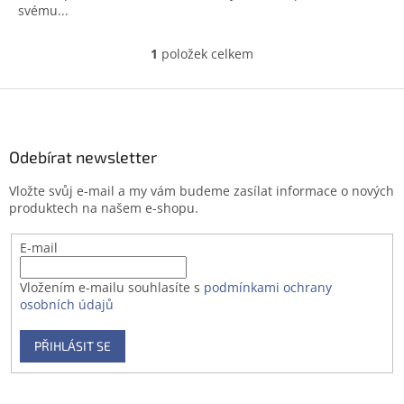
svému...
1
položek celkem
O
v
l
Z
á
á
d
p
a
a
Odebírat newsletter
c
t
í
Vložte svůj e-mail a my vám budeme zasílat informace o nových
í
p
produktech na našem e-shopu.
r
v
E-mail
k
y
v
Vložením e-mailu souhlasíte s
podmínkami ochrany
ý
osobních údajů
p
i
PŘIHLÁSIT SE
s
u